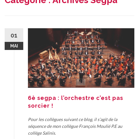
Catégorie :
Archives Segpa
01
MAI
6è segpa : l’orchestre c’est pas
sorcier !
Pour les collègues suivant ce blog, il s’agit de la
séquence de mon collègue François Moulié P.E au
collège Salinis.