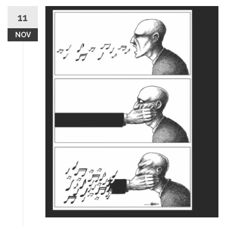
11
NOV