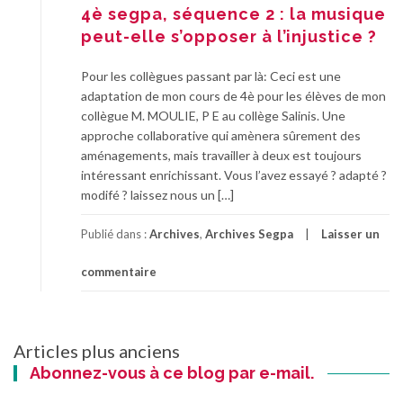
4è segpa, séquence 2 : la musique
peut-elle s’opposer à l’injustice ?
Pour les collègues passant par là: Ceci est une
adaptation de mon cours de 4è pour les élèves de mon
collègue M. MOULIE, P E au collège Salinis. Une
approche collaborative qui amènera sûrement des
aménagements, mais travailler à deux est toujours
intéressant enrichissant. Vous l’avez essayé ? adapté ?
modifé ? laissez nous un […]
Publié dans :
Archives
,
Archives Segpa
Laisser un
commentaire
Navigation
Articles plus anciens
des
Abonnez-vous à ce blog par e-mail.
articles