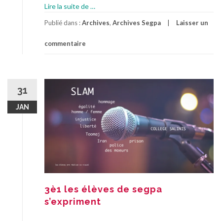
à
Lire la suite de
…
propos6è
Publié dans :
Archives
,
Archives Segpa
Laisser un
segpa
:
commentaire
l’orchestre
c’est
pas
sorcier
31
!
JAN
3è1 les élèves de segpa
s’expriment