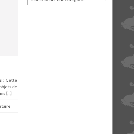
ls : Cette
objets de
ans […]
ntaire