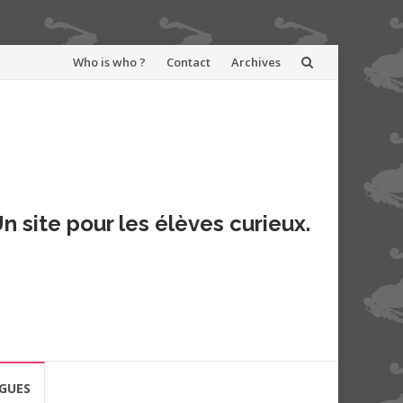
Aller
Who is who ?
Contact
Archives
au
contenu
n site pour les élèves curieux.
GUES