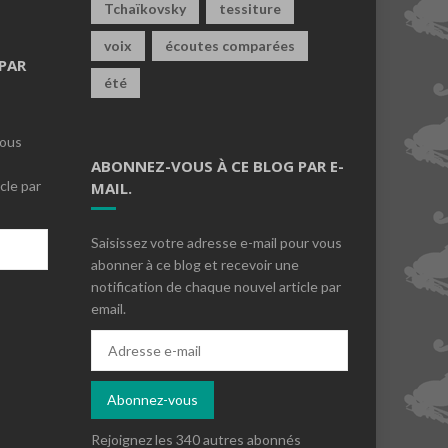
Tchaïkovsky
tessiture
voix
écoutes comparées
PAR
été
vous
ABONNEZ-VOUS À CE BLOG PAR E-
cle par
MAIL.
Saisissez votre adresse e-mail pour vous
abonner à ce blog et recevoir une
notification de chaque nouvel article par
email.
s
Adresse
e-
mail
Abonnez-vous
Rejoignez les 340 autres abonnés