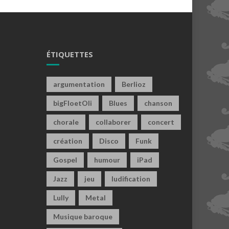
ÉTIQUETTES
argumentation
Berlioz
bigFloetOli
Blues
chanson
chorale
collaborer
concert
création
Disco
Funk
Gospel
humour
iPad
Jazz
jeu
ludification
Lully
Metal
Musique baroque