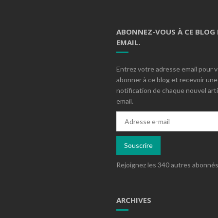
ABONNEZ-VOUS À CE BLOG 
EMAIL.
Entrez votre adresse email pour 
abonner à ce blog et recevoir une
notification de chaque nouvel arti
email.
Adresse
e-
mail
Souscrire
Rejoignez les 340 autres abonné
ARCHIVES