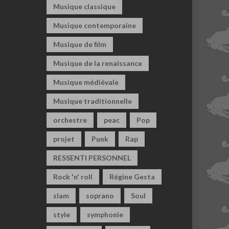
Musique classique
Musique contemporaine
Musique de film
Musique de la renaissance
Musique médiévale
Musique traditionnelle
orchestre
peac
Pop
projet
Punk
Rap
RESSENTI PERSONNEL
Rock 'n' roll
Régine Gesta
slam
soprano
Soul
style
symphonie