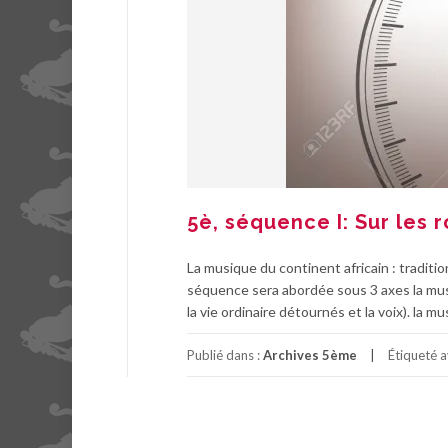
5è, séquence I: Sur les r
La musique du continent africain : tradit
séquence sera abordée sous 3 axes la mu
la vie ordinaire détournés et la voix). l
Publié dans :
Archives 5ème
Étiqueté 