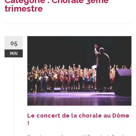
Catégorie :
Chorale 3eme
trimestre
05
MAI
Le concert de la chorale au Dôme
!