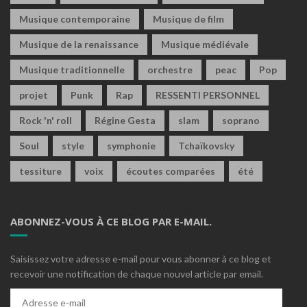
Musique contemporaine
Musique de film
Musique de la renaissance
Musique médiévale
Musique traditionnelle
orchestre
peac
Pop
projet
Punk
Rap
RESSENTI PERSONNEL
Rock 'n' roll
Régine Gesta
slam
soprano
Soul
style
symphonie
Tchaïkovsky
tessiture
voix
écoutes comparées
été
ABONNEZ-VOUS À CE BLOG PAR E-MAIL.
Saisissez votre adresse e-mail pour vous abonner à ce blog et
recevoir une notification de chaque nouvel article par email.
Adresse