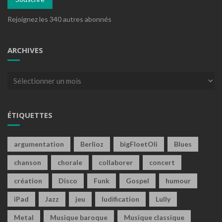
Rejoignez les 340 autres abonnés
ARCHIVES
Archives
ÉTIQUETTES
argumentation
Berlioz
bigFloetOli
Blues
chanson
chorale
collaborer
concert
création
Disco
Funk
Gospel
humour
iPad
Jazz
jeu
ludification
Lully
Metal
Musique baroque
Musique classique