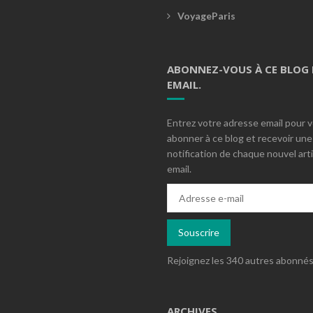
VoyageParis
ABONNEZ-VOUS À CE BLOG 
EMAIL.
Entrez votre adresse email pour 
abonner à ce blog et recevoir une
notification de chaque nouvel arti
email.
Adresse
e-
mail
Souscrire
Rejoignez les 340 autres abonné
ARCHIVES