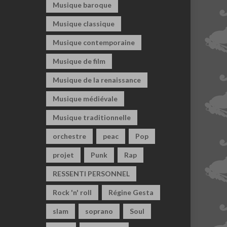
Musique baroque
Musique classique
Musique contemporaine
Musique de film
Musique de la renaissance
Musique médiévale
Musique traditionnelle
orchestre
peac
Pop
projet
Punk
Rap
RESSENTI PERSONNEL
Rock 'n' roll
Régine Gesta
slam
soprano
Soul