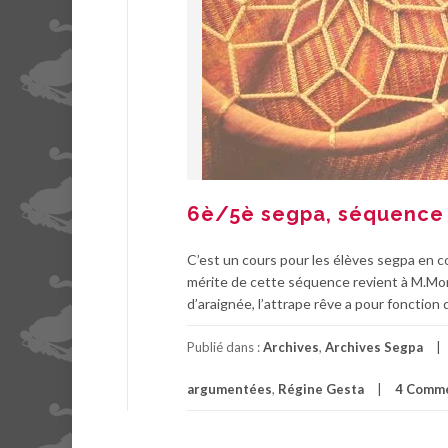
6è/5è segpa, séquence
C’est un cours pour les élèves segpa en co
mérite de cette séquence revient à M.Mo
d’araignée, l’attrape rêve a pour fonction d
Publié dans :
Archives
,
Archives Segpa
argumentées
,
Régine Gesta
4 Comme