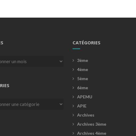
ES
CATÉGORIES
3ème
4ème
5ème
RIES
6ème
APEMU
es
APIE
Archives
Archives 3ème
Archives 4ème