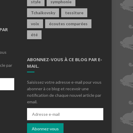
style
symphonie
Tchaïkovsky
tessiture
voix
écoutes comparées
PAR
été
vous
ABONNEZ-VOUS À CE BLOG PAR E-
cle par
MAIL.
Saisissez votre adresse e-mail pour vous
abonner à ce blog et recevoir une
notification de chaque nouvel article par
email.
s
Adresse
e-
mail
Abonnez-vous