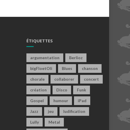
ÉTIQUETTES
argumentation
Berlioz
bigFloetOli
Blues
chanson
chorale
collaborer
concert
création
Disco
Funk
Gospel
humour
iPad
Jazz
jeu
ludification
Lully
Metal