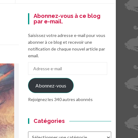
Abonnez-vous à ce blog
par e-mail.
Saisissez votre adresse e-mail pour vous
abonner à ce blog et recevoir une
notification de chaque nouvel article par
email.
Adresse
e-
mail
Abonnez-vous
Rejoignez les 340 autres abonnés
Catégories
Catégories