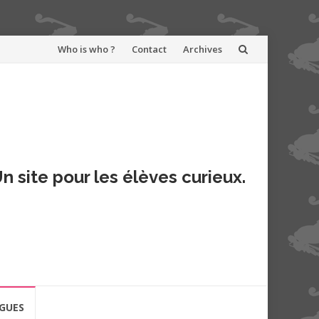
Aller
Who is who ?
Contact
Archives
au
contenu
n site pour les élèves curieux.
GUES