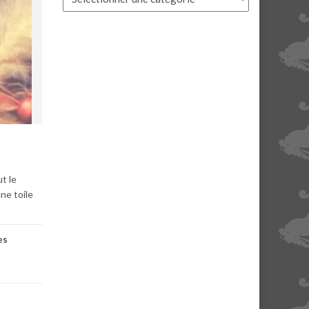
t le
ne toile
es