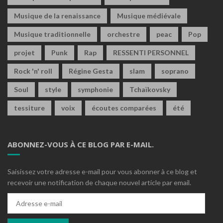
Musique de la renaissance
Musique médiévale
Musique traditionnelle
orchestre
peac
Pop
projet
Punk
Rap
RESSENTI PERSONNEL
Rock 'n' roll
Régine Gesta
slam
soprano
Soul
style
symphonie
Tchaïkovsky
tessiture
voix
écoutes comparées
été
ABONNEZ-VOUS À CE BLOG PAR E-MAIL.
Saisissez votre adresse e-mail pour vous abonner à ce blog et
recevoir une notification de chaque nouvel article par email.
Adresse
e-
mail