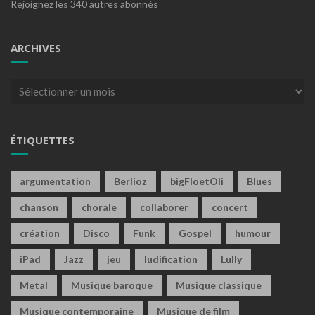
Rejoignez les 340 autres abonnés
ARCHIVES
Archives
ÉTIQUETTES
argumentation
Berlioz
bigFloetOli
Blues
chanson
chorale
collaborer
concert
création
Disco
Funk
Gospel
humour
iPad
Jazz
jeu
ludification
Lully
Metal
Musique baroque
Musique classique
Musique contemporaine
Musique de film