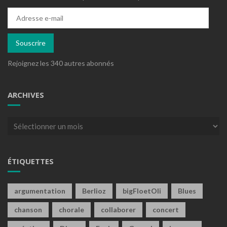
Adresse
e-
mail
Souscrire
Rejoignez les 340 autres abonnés
ARCHIVES
Archives
ÉTIQUETTES
argumentation
Berlioz
bigFloetOli
Blues
chanson
chorale
collaborer
concert