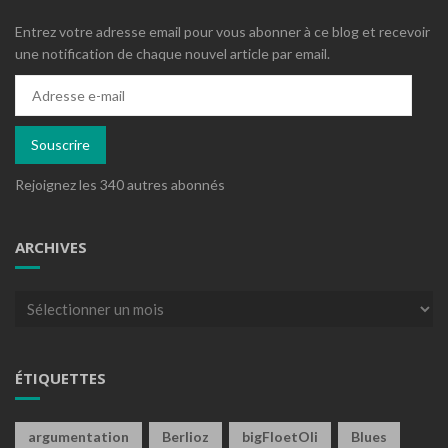
Entrez votre adresse email pour vous abonner à ce blog et recevoir
une notification de chaque nouvel article par email.
Adresse
e-
mail
Souscrire
Rejoignez les 340 autres abonnés
ARCHIVES
Archives
ÉTIQUETTES
argumentation
Berlioz
bigFloetOli
Blues