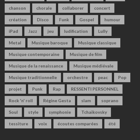
chanson
chorale
collaborer
concert
création
Disco
Funk
Gospel
humour
iPad
Jazz
jeu
ludification
Lully
Metal
Musique baroque
Musique classique
Musique contemporaine
Musique de film
Musique de la renaissance
Musique médiévale
Musique traditionnelle
orchestre
peac
Pop
projet
Punk
Rap
RESSENTI PERSONNEL
Rock 'n' roll
Régine Gesta
slam
soprano
Soul
style
symphonie
Tchaïkovsky
tessiture
voix
écoutes comparées
été