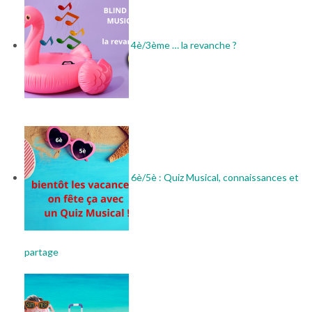
4è/3ème … la revanche ?
6è/5è : Quiz Musical, connaissances et
partage