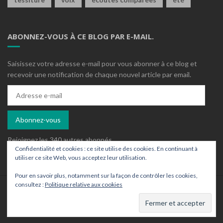
ABONNEZ-VOUS À CE BLOG PAR E-MAIL.
Saisissez votre adresse e-mail pour vous abonner à ce blog et
recevoir une notification de chaque nouvel article par email.
Adresse
e-
mail
Abonnez-vous
Rejoignez les 340 autres abonnés
Confidentialité et cookies : ce site utilise des cookies. En continuant à
utiliser ce site Web, vous acceptez leur utilisation.
Pour en savoir plus, notamment sur la façon de contrôler les cookies,
consultez :
Politique relative aux cookies
Who is who ?
Contact
Archives
Un wordpress ajusté par
Sylaz