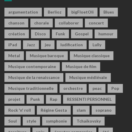
argumentation
Berlioz
bigFloetOli
Blues
chanson
chorale
collaborer
concert
création
Disco
Funk
Gospel
humour
iPad
Jazz
jeu
ludification
Lully
Metal
Musique baroque
Musique classique
Musique contemporaine
Musique de film
Musique de la renaissance
Musique médiévale
Musique traditionnelle
orchestre
peac
Pop
projet
Punk
Rap
RESSENTI PERSONNEL
Rock 'n' roll
Régine Gesta
slam
soprano
Soul
style
symphonie
Tchaïkovsky
tessiture
voix
écoutes comparées
été