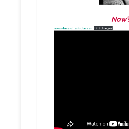
Now’s
nows-time-chant-classe-
Télécharger