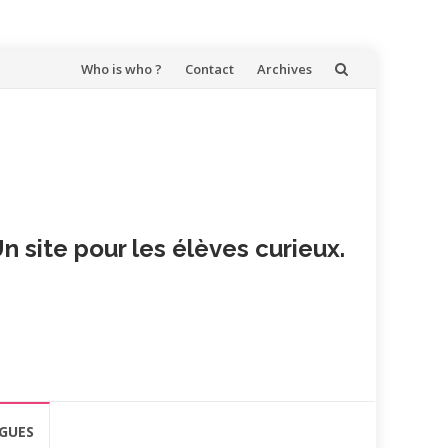
Aller
Who is who ?
Contact
Archives
au
contenu
n site pour les élèves curieux.
GUES