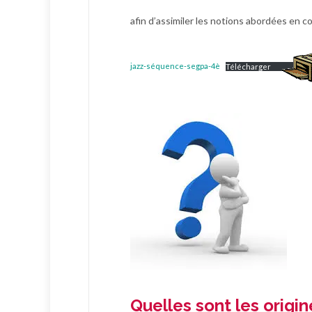
afin d’assimiler les notions abordées en c
jazz-séquence-segpa-4è
Télécharger
Quelles sont les origin