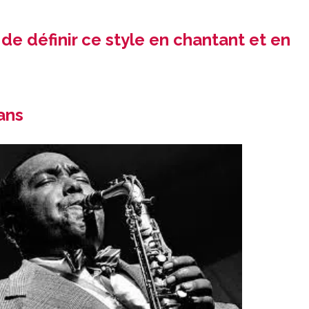
de définir ce style en chantant et en
ans