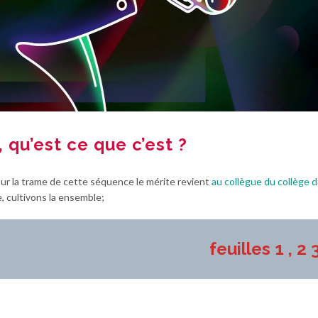
 qu’est ce que c’est ?
our la trame de cette séquence le mérite revient
au collègue du collège d
, cultivons la ensemble;
feuilles 1 , 2 