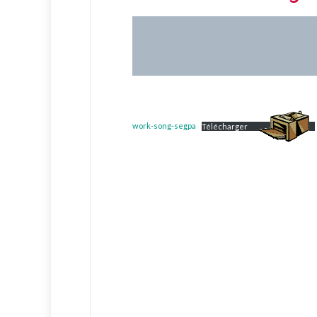
work-song-segpa
Télécharger