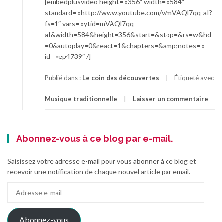
[embedplusvideo height= »356″ width= »584″
standard= »http://www.youtube.com/v/mVAQl7qq-aI?
fs=1″ vars= »ytid=mVAQl7qq-
aI&width=584&height=356&start=&stop=&rs=w&hd
=0&autoplay=0&react=1&chapters=&amp;notes= »
id= »ep4739″ /]
Publié dans :
Le coin des découvertes
Étiqueté avec
Musique traditionnelle
Laisser un commentaire
Abonnez-vous à ce blog par e-mail.
Saisissez votre adresse e-mail pour vous abonner à ce blog et
recevoir une notification de chaque nouvel article par email.
Adresse
e-
mail
Abonnez-vous