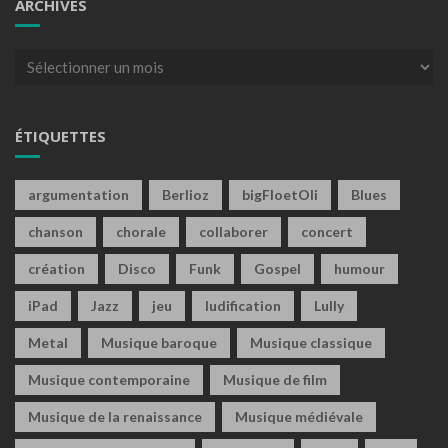
ARCHIVES
Archives
ÉTIQUETTES
argumentation
Berlioz
bigFloetOli
Blues
chanson
chorale
collaborer
concert
création
Disco
Funk
Gospel
humour
iPad
Jazz
jeu
ludification
Lully
Metal
Musique baroque
Musique classique
Musique contemporaine
Musique de film
Musique de la renaissance
Musique médiévale