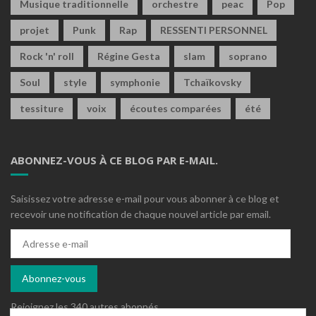
Musique traditionnelle
orchestre
peac
Pop
projet
Punk
Rap
RESSENTI PERSONNEL
Rock 'n' roll
Régine Gesta
slam
soprano
Soul
style
symphonie
Tchaïkovsky
tessiture
voix
écoutes comparées
été
ABONNEZ-VOUS À CE BLOG PAR E-MAIL.
Saisissez votre adresse e-mail pour vous abonner à ce blog et
recevoir une notification de chaque nouvel article par email.
Adresse
e-
mail
Abonnez-vous
Rejoignez les 340 autres abonnés