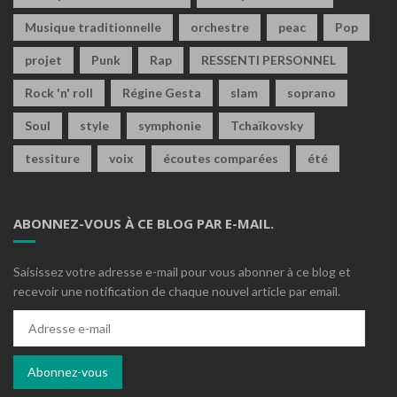
Musique traditionnelle
orchestre
peac
Pop
projet
Punk
Rap
RESSENTI PERSONNEL
Rock 'n' roll
Régine Gesta
slam
soprano
Soul
style
symphonie
Tchaïkovsky
tessiture
voix
écoutes comparées
été
ABONNEZ-VOUS À CE BLOG PAR E-MAIL.
Saisissez votre adresse e-mail pour vous abonner à ce blog et
recevoir une notification de chaque nouvel article par email.
Adresse
e-
mail
Abonnez-vous