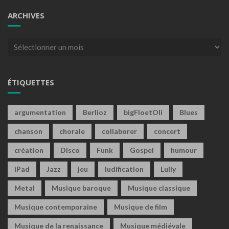
ARCHIVES
Archives
ÉTIQUETTES
argumentation
Berlioz
bigFloetOli
Blues
chanson
chorale
collaborer
concert
création
Disco
Funk
Gospel
humour
iPad
Jazz
jeu
ludification
Lully
Metal
Musique baroque
Musique classique
Musique contemporaine
Musique de film
Musique de la renaissance
Musique médiévale