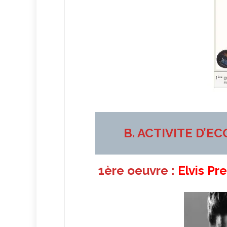
B. ACTIVITE D’E
1ère oeuvre :
Elvis Pr