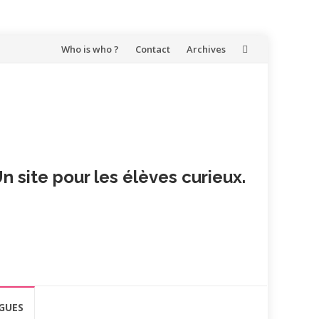
Aller
Who is who ?
Contact
Archives
au
contenu
n site pour les élèves curieux.
GUES