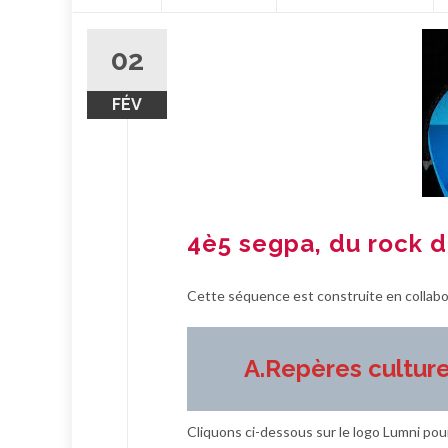
contenu
02
FÉV
4è5 segpa, du rock d
Cette séquence est construite en collabor
A.Repères culture
Cliquons ci-dessous sur le logo Lumni po