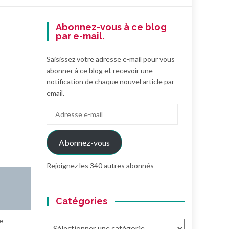
Abonnez-vous à ce blog
par e-mail.
Saisissez votre adresse e-mail pour vous
abonner à ce blog et recevoir une
notification de chaque nouvel article par
email.
Adresse
e-
mail
Abonnez-vous
Rejoignez les 340 autres abonnés
Catégories
e
Catégories