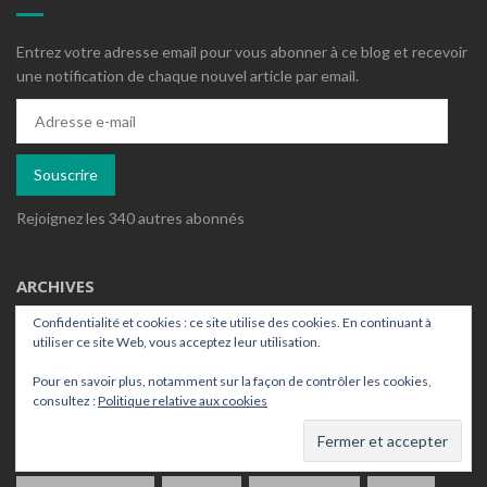
Entrez votre adresse email pour vous abonner à ce blog et recevoir
une notification de chaque nouvel article par email.
Adresse
e-
mail
Souscrire
Rejoignez les 340 autres abonnés
ARCHIVES
Confidentialité et cookies : ce site utilise des cookies. En continuant à
utiliser ce site Web, vous acceptez leur utilisation.
Archives
Pour en savoir plus, notamment sur la façon de contrôler les cookies,
consultez :
Politique relative aux cookies
ÉTIQUETTES