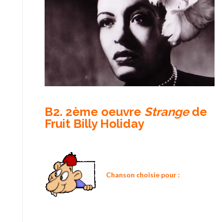
B2. 2ème oeuvre
Strange
de
Fruit Billy Holiday
Chanson choisie pour :