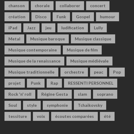
chanson
chorale
collaborer
concert
création
Disco
Funk
Gospel
humour
iPad
Jazz
jeu
ludification
Lully
Metal
Musique baroque
Musique classique
Musique contemporaine
Musique de film
Musique de la renaissance
Musique médiévale
Musique traditionnelle
orchestre
peac
Pop
projet
Punk
Rap
RESSENTI PERSONNEL
Rock 'n' roll
Régine Gesta
slam
soprano
Soul
style
symphonie
Tchaïkovsky
tessiture
voix
écoutes comparées
été