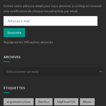
Entrez votre adresse email pour vous abonner à ce blog et recevoir
une notification de chaque nouvel article par email.
Adresse
e-
mail
Souscrire
Rejoignez les 340 autres abonnés
ARCHIVES
Archives
ÉTIQUETTES
argumentation
Berlioz
bigFloetOli
Blues