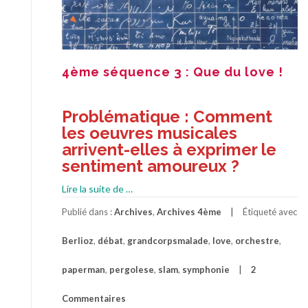
4ème séquence 3 : Que du love !
Problématique : Comment
les oeuvres musicales
arrivent-elles à exprimer le
sentiment amoureux ?
à
Lire la suite de
…
propos4ème
Publié dans :
Archives
,
Archives 4ème
Étiqueté avec
séquence
3
Berlioz
,
débat
,
grandcorpsmalade
,
love
,
orchestre
,
:
Que
paperman
,
pergolese
,
slam
,
symphonie
2
du
love
Commentaires