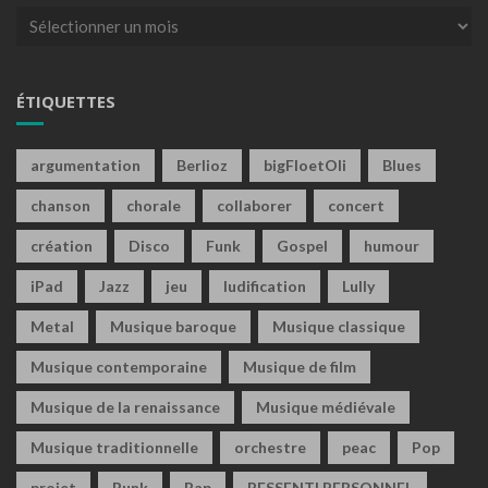
Archives
ÉTIQUETTES
argumentation
Berlioz
bigFloetOli
Blues
chanson
chorale
collaborer
concert
création
Disco
Funk
Gospel
humour
iPad
Jazz
jeu
ludification
Lully
Metal
Musique baroque
Musique classique
Musique contemporaine
Musique de film
Musique de la renaissance
Musique médiévale
Musique traditionnelle
orchestre
peac
Pop
projet
Punk
Rap
RESSENTI PERSONNEL