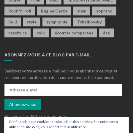
Rock 'n' roll
Régine Gesta
slam
soprano
Soul
style
symphonie
Tchaïkovsky
tessiture
voix
écoutes comparées
été
ABONNEZ-VOUS À CE BLOG PAR E-MAIL.
Saisissez votre adresse e-mail pour vous abonner à ce blog et
recevoir une notification de chaque nouvel article par email.
Adresse
e-
mail
Abonnez-vous
Rejoignez les 340 autres abonnés
Confidentialité et cookies : ce site utilise des cookies. En continuant à
utiliser ce site Web, vous acceptez leur utilisation.