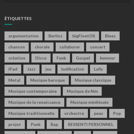
ÉTIQUETTES
argumentation
Berlioz
bigFloetOli
Blues
chanson
chorale
collaborer
concert
création
Disco
Funk
Gospel
humour
iPad
Jazz
jeu
ludification
Lully
Metal
Musique baroque
Musique classique
Musique contemporaine
Musique de film
Musique de la renaissance
Musique médiévale
Musique traditionnelle
orchestre
peac
Pop
projet
Punk
Rap
RESSENTI PERSONNEL