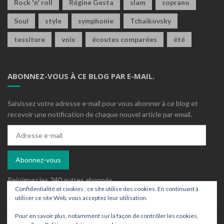
Rock 'n' roll
Régine Gesta
slam
soprano
Soul
style
symphonie
Tchaïkovsky
tessiture
voix
écoutes comparées
été
ABONNEZ-VOUS À CE BLOG PAR E-MAIL.
Saisissez votre adresse e-mail pour vous abonner à ce blog et
recevoir une notification de chaque nouvel article par email.
Adresse
e-
mail
Abonnez-vous
Rejoignez les 340 autres abonnés
Confidentialité et cookies : ce site utilise des cookies. En continuant à
utiliser ce site Web, vous acceptez leur utilisation.
Pour en savoir plus, notamment sur la façon de contrôler les cookies,