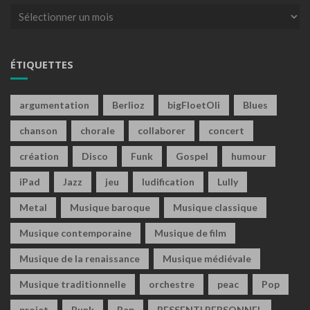
Archives
ÉTIQUETTES
argumentation
Berlioz
bigFloetOli
Blues
chanson
chorale
collaborer
concert
création
Disco
Funk
Gospel
humour
iPad
Jazz
jeu
ludification
Lully
Metal
Musique baroque
Musique classique
Musique contemporaine
Musique de film
Musique de la renaissance
Musique médiévale
Musique traditionnelle
orchestre
peac
Pop
projet
Punk
Rap
RESSENTI PERSONNEL