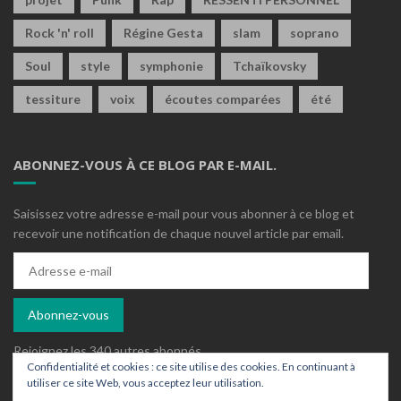
Rock 'n' roll
Régine Gesta
slam
soprano
Soul
style
symphonie
Tchaïkovsky
tessiture
voix
écoutes comparées
été
ABONNEZ-VOUS À CE BLOG PAR E-MAIL.
Saisissez votre adresse e-mail pour vous abonner à ce blog et
recevoir une notification de chaque nouvel article par email.
Adresse
e-
mail
Abonnez-vous
Rejoignez les 340 autres abonnés
Confidentialité et cookies : ce site utilise des cookies. En continuant à
utiliser ce site Web, vous acceptez leur utilisation.