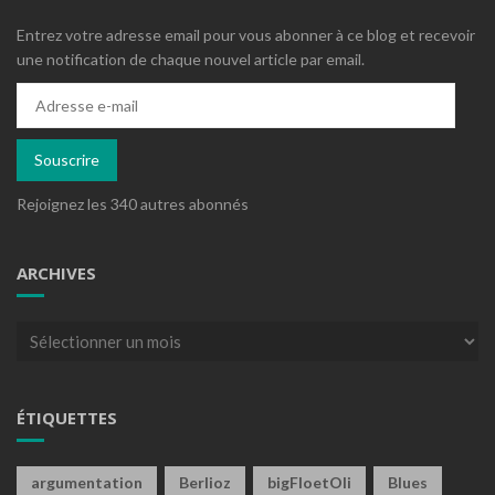
Entrez votre adresse email pour vous abonner à ce blog et recevoir
une notification de chaque nouvel article par email.
Adresse
e-
mail
Souscrire
Rejoignez les 340 autres abonnés
ARCHIVES
Archives
ÉTIQUETTES
argumentation
Berlioz
bigFloetOli
Blues