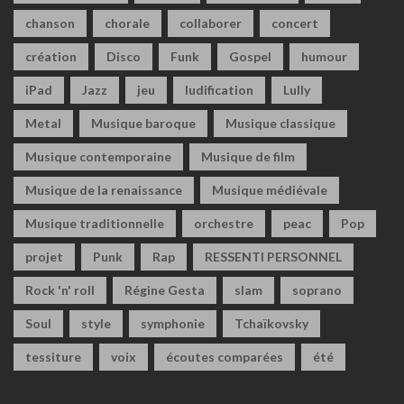
chanson
chorale
collaborer
concert
création
Disco
Funk
Gospel
humour
iPad
Jazz
jeu
ludification
Lully
Metal
Musique baroque
Musique classique
Musique contemporaine
Musique de film
Musique de la renaissance
Musique médiévale
Musique traditionnelle
orchestre
peac
Pop
projet
Punk
Rap
RESSENTI PERSONNEL
Rock 'n' roll
Régine Gesta
slam
soprano
Soul
style
symphonie
Tchaïkovsky
tessiture
voix
écoutes comparées
été