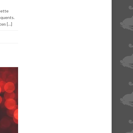
cette
équents.
pas […]