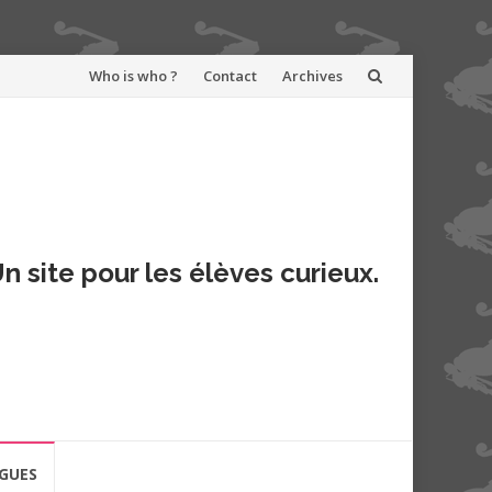
Aller
Who is who ?
Contact
Archives
au
contenu
n site pour les élèves curieux.
GUES