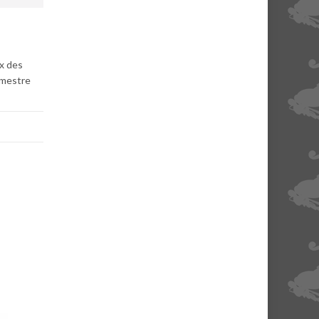
ix des
rimestre