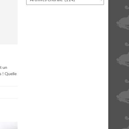
t un
s ! Quelle