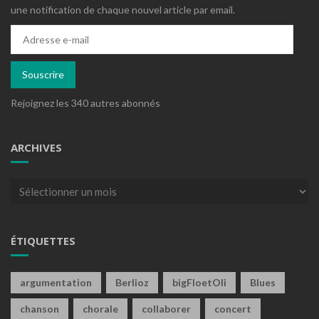
une notification de chaque nouvel article par email.
Adresse
e-
mail
Souscrire
Rejoignez les 340 autres abonnés
ARCHIVES
Archives
ÉTIQUETTES
argumentation
Berlioz
bigFloetOli
Blues
chanson
chorale
collaborer
concert