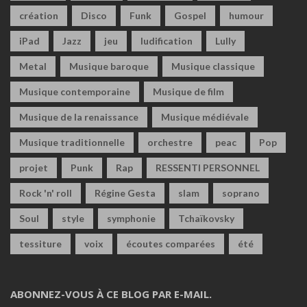
création
Disco
Funk
Gospel
humour
iPad
Jazz
jeu
ludification
Lully
Metal
Musique baroque
Musique classique
Musique contemporaine
Musique de film
Musique de la renaissance
Musique médiévale
Musique traditionnelle
orchestre
peac
Pop
projet
Punk
Rap
RESSENTI PERSONNEL
Rock 'n' roll
Régine Gesta
slam
soprano
Soul
style
symphonie
Tchaïkovsky
tessiture
voix
écoutes comparées
été
ABONNEZ-VOUS À CE BLOG PAR E-MAIL.