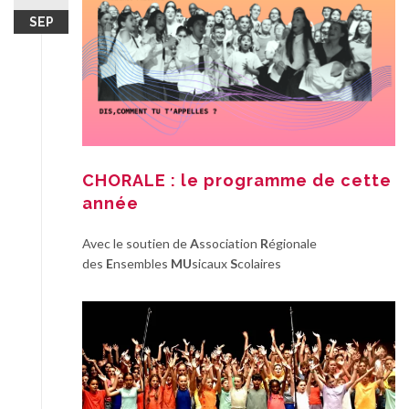
SEP
CHORALE : le programme de cette
année
Avec le soutien de
A
ssociation
R
égionale
des
E
nsembles
MU
sicaux
S
colaires