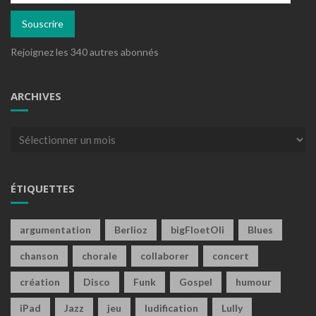
mail
Souscrire
Rejoignez les 340 autres abonnés
ARCHIVES
Archives
ÉTIQUETTES
argumentation
Berlioz
bigFloetOli
Blues
chanson
chorale
collaborer
concert
création
Disco
Funk
Gospel
humour
iPad
Jazz
jeu
ludification
Lully