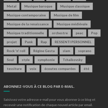
Metal
Musique baroque
Musique classique
Musique contemporaine
Musique de film
Musique de la renaissance
Musique médiévale
Musique traditionnelle
orchestre
peac
Pop
projet
Punk
Rap
RESSENTI PERSONNEL
Rock 'n' roll
Régine Gesta
slam
soprano
Soul
style
symphonie
Tchaïkovsky
tessiture
voix
écoutes comparées
été
ABONNEZ-VOUS À CE BLOG PAR E-MAIL.
Saisissez votre adresse e-mail pour vous abonner à ce blog et
recevoir une notification de chaque nouvel article par email.