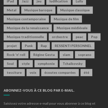
iPad
Jazz
jeu
ludification
Lully
Metal
Musique baroque
Musique classique
Musique contemporaine
Musique de film
Musique de la renaissance
Musique médiévale
Musique traditionnelle
orchestre
peac
Pop
projet
Punk
Rap
RESSENTI PERSONNEL
Rock 'n' roll
Régine Gesta
slam
soprano
Soul
style
symphonie
Tchaïkovsky
tessiture
voix
écoutes comparées
été
ABONNEZ-VOUS À CE BLOG PAR E-MAIL.
Saisissez votre adresse e-mail pour vous abonner à ce blog et