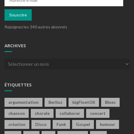
e-
mail
Souscrire
Rejoignez les 340 autres abonnés
ARCHIVES
Archives
ÉTIQUETTES
argumentation
Berlioz
bigFloetOli
Blues
chanson
chorale
collaborer
concert
création
Disco
Funk
Gospel
humour