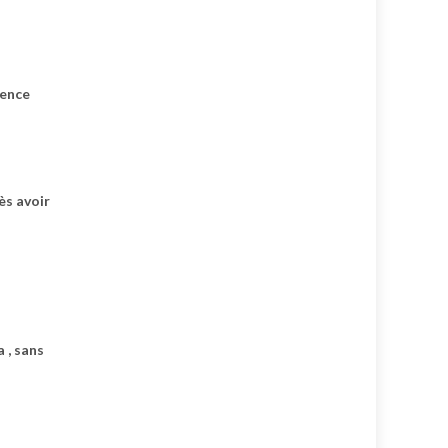
uence
ès avoir
 , sans