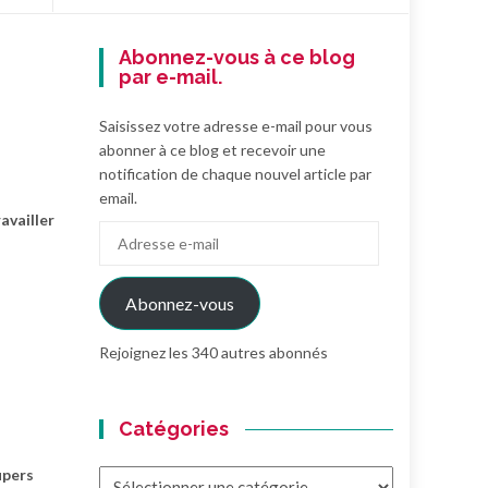
Abonnez-vous à ce blog
par e-mail.
Saisissez votre adresse e-mail pour vous
abonner à ce blog et recevoir une
notification de chaque nouvel article par
email.
availler
Adresse
e-
mail
Abonnez-vous
Rejoignez les 340 autres abonnés
Catégories
upers
Catégories