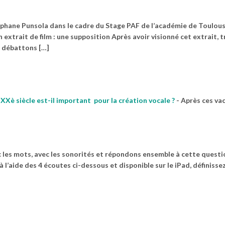
phane Punsola dans le cadre du Stage PAF de l’académie de Toulous
n extrait de film : une supposition Après avoir visionné cet extrait, 
t débattons […]
 XXè siècle est-il important pour la création vocale ?
-
Après ces va
vec les mots, avec les sonorités et répondons ensemble à cette ques
aide des 4 écoutes ci-dessous et disponible sur le iPad, définissez