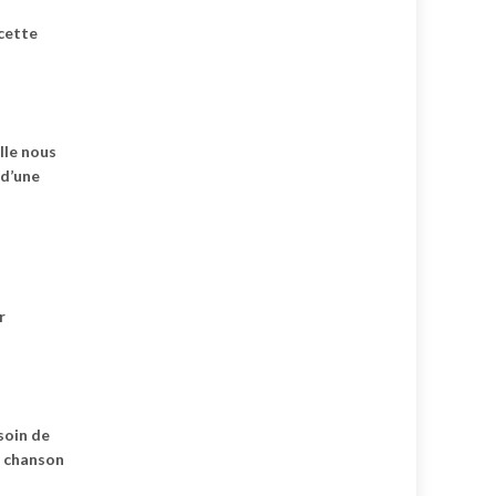
cette
lle nous
 d’une
r
soin de
e chanson