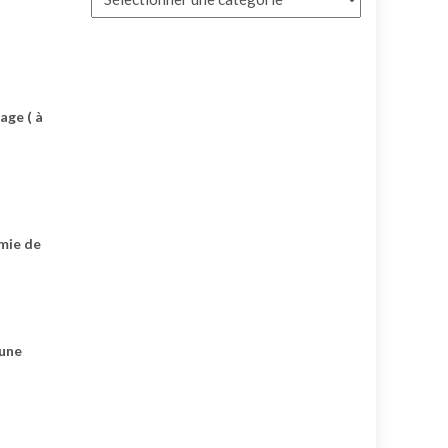
age ( à
mie de
 une