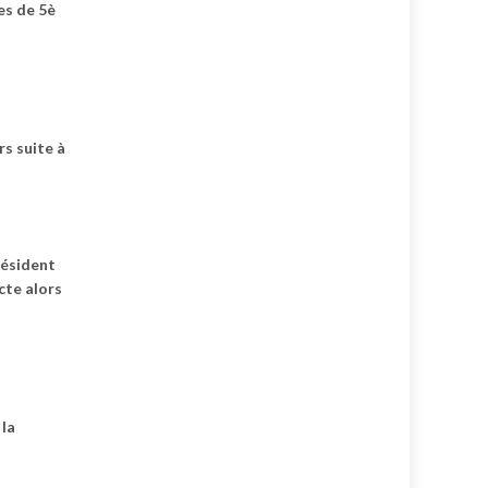
ves de 5è
s suite à
résident
cte alors
 la