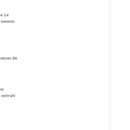
e. Le
trouvons
cances de
tion
 extrait