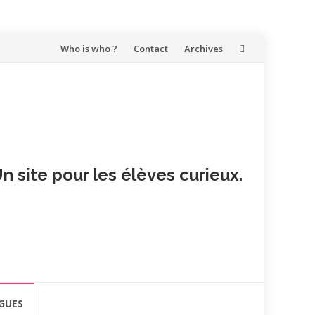
Aller
Who is who ?
Contact
Archives
au
contenu
n site pour les élèves curieux.
GUES