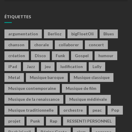
ÉTIQUETTES
argumentation
Berlioz
bigFloetOli
Blues
chanson
chorale
collaborer
concert
création
Disco
Funk
Gospel
humour
iPad
Jazz
jeu
ludification
Lully
Metal
Musique baroque
Musique classique
Musique contemporaine
Musique de film
Musique de la renaissance
Musique médiévale
Musique traditionnelle
orchestre
peac
Pop
projet
Punk
Rap
RESSENTI PERSONNEL
Rock 'n' roll
Régine Gesta
slam
soprano