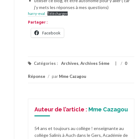
utiliser ce blog, et être autonome pour y aller ( car
j’y mets les réponses à mes questions)
harry-eval
Télécharger
Partager :
Facebook
Catégories :
Archives
,
Archives 5ème
/
0
Réponse
/
par
Mme Cazagou
Auteur de l’article :
Mme Cazagou
54 ans et toujours au collège ! enseignante au
collège Salinis à Auch dans le Gers, Académie de