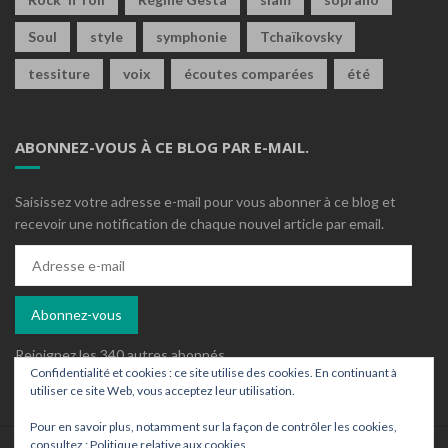
Soul
style
symphonie
Tchaïkovsky
tessiture
voix
écoutes comparées
été
ABONNEZ-VOUS À CE BLOG PAR E-MAIL.
Saisissez votre adresse e-mail pour vous abonner à ce blog et
recevoir une notification de chaque nouvel article par email.
Adresse
e-
mail
Abonnez-vous
Rejoignez les 340 autres abonnés
Confidentialité et cookies : ce site utilise des cookies. En continuant à
utiliser ce site Web, vous acceptez leur utilisation.
Pour en savoir plus, notamment sur la façon de contrôler les cookies,
consultez :
Politique relative aux cookies