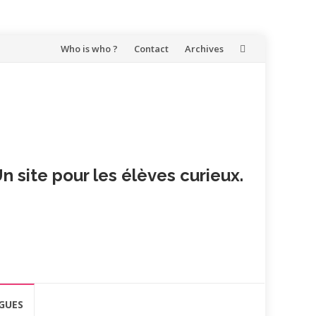
Aller
Who is who ?
Contact
Archives
au
contenu
n site pour les élèves curieux.
GUES