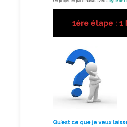
Un projet en partenariat avec la
ligue de 
1ère étape :
1
Qu’est ce que je veux laisse