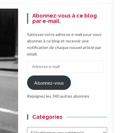
Abonnez-vous à ce blog
par e-mail.
Saisissez votre adresse e-mail pour vous
abonner à ce blog et recevoir une
notification de chaque nouvel article par
email.
Adresse
e-
mail
Abonnez-vous
Rejoignez les 340 autres abonnés
Catégories
Catégories