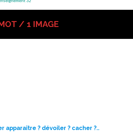
l’enseignement 32
 MOT / 1 IMAGE
r apparaître ? dévoiler ? cacher ?..