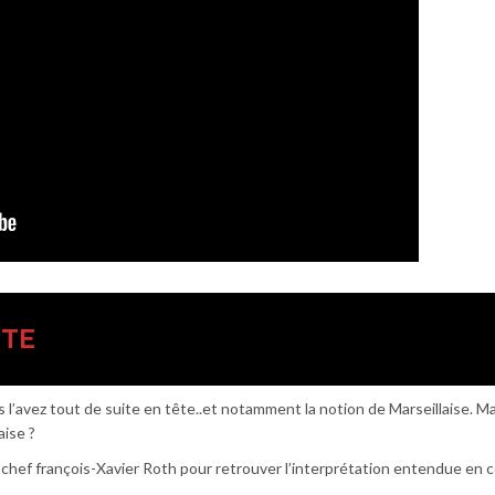
UTE
 l’avez tout de suite en tête..et notamment la notion de Marseillaise. Ma
aise ?
e chef françois-Xavier Roth pour retrouver l’interprétation entendue en 