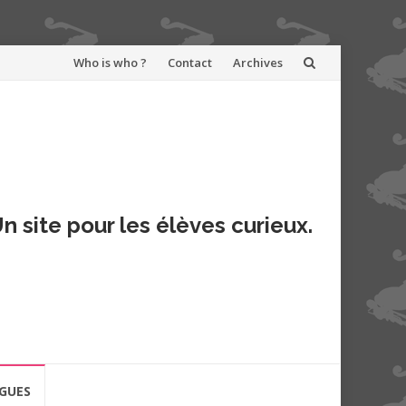
Aller
Who is who ?
Contact
Archives
au
contenu
n site pour les élèves curieux.
GUES