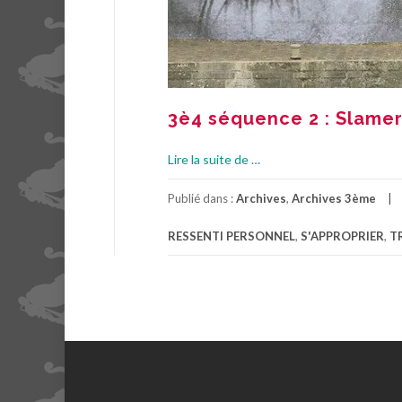
3è4 séquence 2 : Slamer
à
Lire la suite de
…
p
r
Publié dans :
Archives
,
Archives 3ème
o
RESSENTI PERSONNEL
,
S'APPROPRIER
,
T
p
o
s
3
è
4
s
é
q