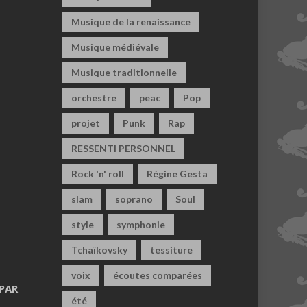
Musique de la renaissance
Musique médiévale
Musique traditionnelle
orchestre
peac
Pop
projet
Punk
Rap
RESSENTI PERSONNEL
Rock 'n' roll
Régine Gesta
slam
soprano
Soul
style
symphonie
Tchaïkovsky
tessiture
voix
écoutes comparées
PAR
été