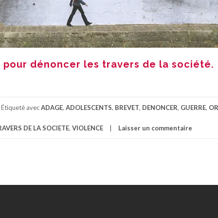
 pour dénoncer les travers de la société.
Étiqueté avec
ADAGE
,
ADOLESCENTS
,
BREVET
,
DENONCER
,
GUERRE
,
OR
RAVERS DE LA SOCIETE
,
VIOLENCE
Laisser un commentaire