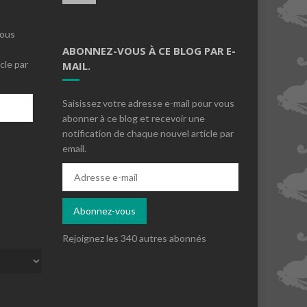
vous
ABONNEZ-VOUS À CE BLOG PAR E-
cle par
MAIL.
Saisissez votre adresse e-mail pour vous
abonner à ce blog et recevoir une
notification de chaque nouvel article par
email.
s
Adresse
e-
mail
Abonnez-vous
Rejoignez les 340 autres abonnés