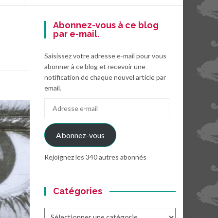
Abonnez-vous à ce blog
par e-mail.
Saisissez votre adresse e-mail pour vous
abonner à ce blog et recevoir une
notification de chaque nouvel article par
email.
Adresse
e-
mail
Abonnez-vous
Rejoignez les 340 autres abonnés
Catégories
Catégories