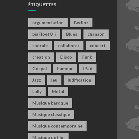
ÉTIQUETTES
argumentation
Berlioz
bigFloetOli
Blues
chanson
chorale
collaborer
concert
création
Disco
Funk
Gospel
humour
iPad
Jazz
jeu
ludification
Lully
Metal
Musique baroque
Musique classique
Musique contemporaine
Musique de film