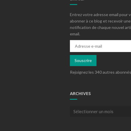
Entrez votre adresse email pour 
abonner à ce blog et recevoir une
notification de chaque nouvel arti
email.
Adresse
e-
mail
Souscrire
Rejoignez les 340 autres abonné
ARCHIVES
Archives