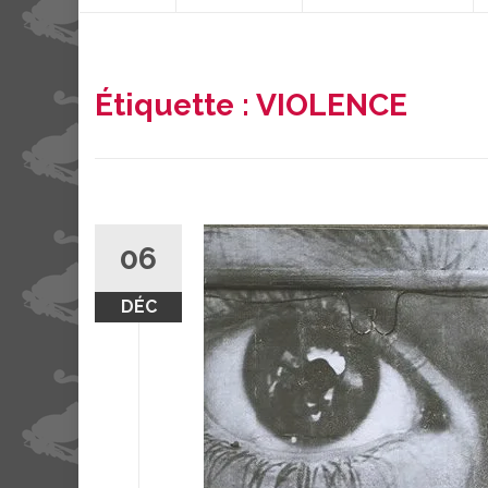
contenu
Étiquette :
VIOLENCE
06
DÉC