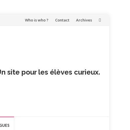
Aller
Who is who ?
Contact
Archives
au
contenu
n site pour les élèves curieux.
GUES