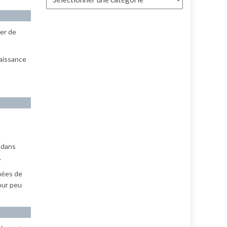
der de
naissance
s dans
.
uées de
our peu