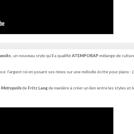
assiks
,
un nouveau style qu’il a qualifié
ATEMPORAP
mélange de cultur
ce l’argent roi en posant ses rimes sur une mélodie écrite pour piano :
L
e
Metropolis
de
Fritz Lang
de manière à créer un lien entre les styles et l