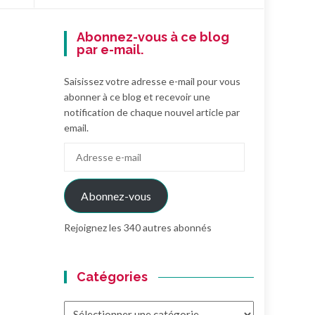
Abonnez-vous à ce blog
par e-mail.
Saisissez votre adresse e-mail pour vous
abonner à ce blog et recevoir une
notification de chaque nouvel article par
email.
Adresse
e-
mail
Abonnez-vous
Rejoignez les 340 autres abonnés
Catégories
Catégories