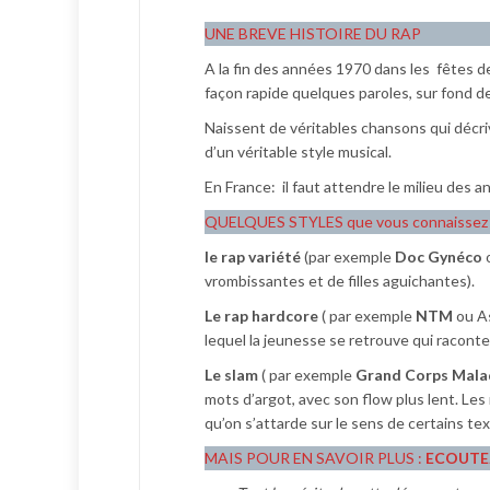
UNE BREVE HISTOIRE DU RAP
A la fin des années 1970 dans les fêtes d
façon rapide quelques paroles, sur fond d
Naissent de véritables chansons qui décrive
d’un véritable style musical.
En France: il faut attendre le milieu des 
QUELQUES STYLES que vous connaissez 
le rap variété
(par exemple
Doc Gynéco
o
vrombissantes et de filles aguichantes).
Le rap hardcore
( par exemple
NTM
ou As
lequel la jeunesse se retrouve qui raconte 
Le slam
( par exemple
Grand Corps Mala
mots d’argot, avec son flow plus lent. Le
qu’on s’attarde sur le sens de certains tex
MAIS POUR EN SAVOIR PLUS :
ECOUTEZ