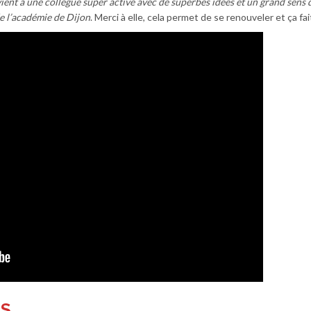
vient à une collègue super active avec de superbes idées et un grand sens 
e l’académie de Dijon
. Merci à elle, cela permet de se renouveler et ça fai
ES