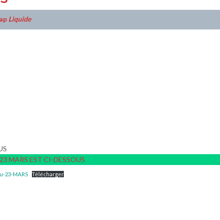
rap
Liquide
US
 23 MARS EST CI-DESSOUS
du-23-MARS
Télécharger