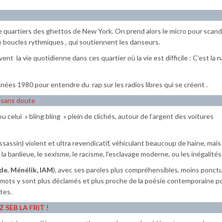
e quartiers des ghettos de New York. On prend alors le micro pour scan
e boucles rythmiques , qui soutiennent les danseurs.
nt la vie quotidienne dans ces quartier où la vie est difficile : C’est la 
années 1980 pour entendre du rap sur les radios libres qui se créent .
sans doute
u celui » bling bling » plein de clichés, autour de l’argent des voitures
sassin) violent et ultra revendicatif, véhiculant beaucoup de haine, mai
la banlieue, le sexisme, le racisme, l’esclavage moderne, ou les inégalités
de
,
Ménélik, IAM
), avec ses paroles plus compréhensibles, moins ponct
s mots y sont plus déclamés et plus proche de la poésie contemporaine p
tes.
 SEB LA FRIT !