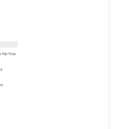
e hip-hop
a
es