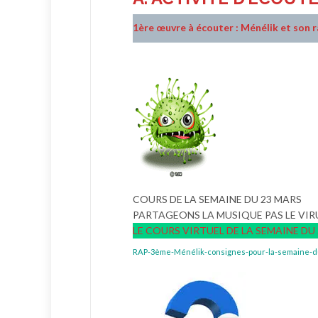
1ère œuvre à écouter : Ménélik et son 
COURS DE LA SEMAINE DU 23 MARS
PARTAGEONS LA MUSIQUE PAS LE VIR
LE COURS VIRTUEL DE LA SEMAINE DU
RAP-3ème-Ménélik-consignes-pour-la-semaine-