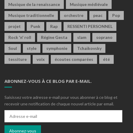
Musique de la renaissance
Musique médiévale
Musique traditionnelle
orchestre
peac
Pop
projet
Punk
Rap
RESSENTI PERSONNEL
Rock 'n' roll
Régine Gesta
slam
soprano
Soul
style
symphonie
Tchaïkovsky
tessiture
voix
écoutes comparées
été
ABONNEZ-VOUS À CE BLOG PAR E-MAIL.
Saisissez votre adresse e-mail pour vous abonner à ce blog et
recevoir une notification de chaque nouvel article par email.
Adresse
e-
mail
Abonnez-vous