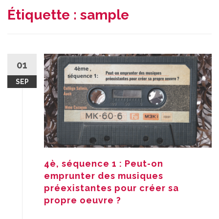
Étiquette :
sample
01
SEP
4è, séquence 1 : Peut-on
emprunter des musiques
préexistantes pour créer sa
propre oeuvre ?