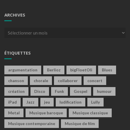
ARCHIVES
Archives
ÉTIQUETTES
argumentation
Berlioz
bigFloetOli
Blues
chanson
chorale
collaborer
concert
création
Disco
Funk
Gospel
humour
iPad
Jazz
jeu
ludification
Lully
Metal
Musique baroque
Musique classique
Musique contemporaine
Musique de film