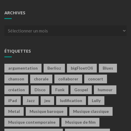
ARCHIVES
Archives
ÉTIQUETTES
argumentation
Berlioz
bigFloetOli
Blues
chanson
chorale
collaborer
concert
création
Disco
Funk
Gospel
humour
iPad
Jazz
jeu
ludification
Lully
Metal
Musique baroque
Musique classique
Musique contemporaine
Musique de film