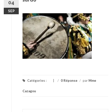
04
SEP
Catégories :
/
0 Réponse
/
par
Mme
Cazagou