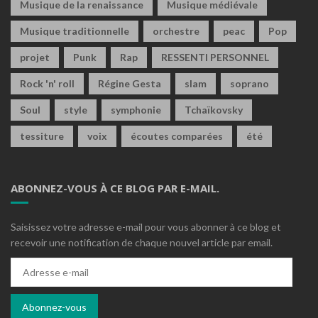
Musique de la renaissance
Musique médiévale
Musique traditionnelle
orchestre
peac
Pop
projet
Punk
Rap
RESSENTI PERSONNEL
Rock 'n' roll
Régine Gesta
slam
soprano
Soul
style
symphonie
Tchaïkovsky
tessiture
voix
écoutes comparées
été
ABONNEZ-VOUS À CE BLOG PAR E-MAIL.
Saisissez votre adresse e-mail pour vous abonner à ce blog et
recevoir une notification de chaque nouvel article par email.
Adresse
e-
mail
Abonnez-vous