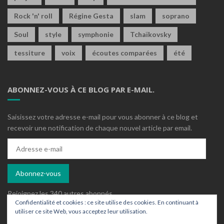
Rock 'n' roll
Régine Gesta
slam
soprano
Soul
style
symphonie
Tchaïkovsky
tessiture
voix
écoutes comparées
été
ABONNEZ-VOUS À CE BLOG PAR E-MAIL.
Saisissez votre adresse e-mail pour vous abonner à ce blog et
recevoir une notification de chaque nouvel article par email.
Adresse
e-
mail
Abonnez-vous
Rejoignez les 340 autres abonnés
Confidentialité et cookies : ce site utilise des cookies. En continuant à
utiliser ce site Web, vous acceptez leur utilisation.