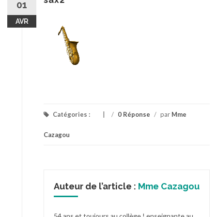
01
AVR
Catégories :
/
0 Réponse
/
par
Mme
Cazagou
Auteur de l’article :
Mme Cazagou
54 ans et toujours au collège ! enseignante au