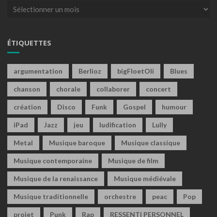
Archives
ÉTIQUETTES
argumentation
Berlioz
bigFloetOli
Blues
chanson
chorale
collaborer
concert
création
Disco
Funk
Gospel
humour
iPad
Jazz
jeu
ludification
Lully
Metal
Musique baroque
Musique classique
Musique contemporaine
Musique de film
Musique de la renaissance
Musique médiévale
Musique traditionnelle
orchestre
peac
Pop
projet
Punk
Rap
RESSENTI PERSONNEL