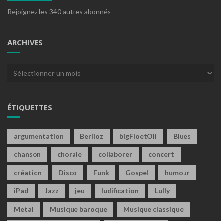
Rejoignez les 340 autres abonnés
ARCHIVES
Archives
ÉTIQUETTES
argumentation
Berlioz
bigFloetOli
Blues
chanson
chorale
collaborer
concert
création
Disco
Funk
Gospel
humour
iPad
Jazz
jeu
ludification
Lully
Metal
Musique baroque
Musique classique