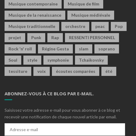
Musique contemporaine
Musique de film
Musique de la renaissance
Musique médiévale
Musique traditionnelle
orchestre
peac
Pop
projet
Punk
Rap
RESSENTI PERSONNEL
Rock 'n' roll
Régine Gesta
slam
soprano
Soul
style
symphonie
Tchaïkovsky
tessiture
voix
écoutes comparées
été
ABONNEZ-VOUS À CE BLOG PAR E-MAIL.
Saisissez votre adresse e-mail pour vous abonner à ce blog et
recevoir une notification de chaque nouvel article par email.
Adresse
e-