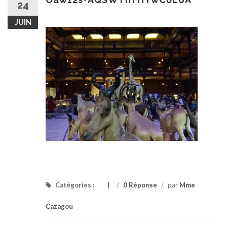
24
JUIN
Catégories :
/
0 Réponse
/
par
Mme
Cazagou