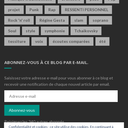
projet
Punk
Rap
RESSENTI PERSONNEL
Rock 'n' roll
Régine Gesta
slam
soprano
Soul
style
symphonie
Tchaïkovsky
tessiture
voix
écoutes comparées
été
ABONNEZ-VOUS À CE BLOG PAR E-MAIL.
Saisissez votre adresse e-mail pour vous abonner à ce blog et
recevoir une notification de chaque nouvel article par email.
Adresse
e-
mail
Abonnez-vous
Rejoignez les 340 autres abonnés
Confidentialité et cookies : ce site utilise des cookies. En continuant à