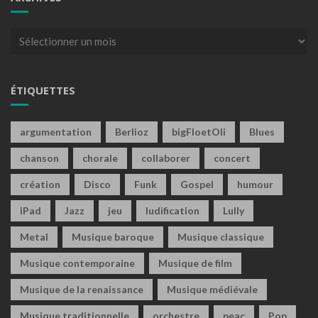
Archives
ÉTIQUETTES
argumentation
Berlioz
bigFloetOli
Blues
chanson
chorale
collaborer
concert
création
Disco
Funk
Gospel
humour
iPad
Jazz
jeu
ludification
Lully
Metal
Musique baroque
Musique classique
Musique contemporaine
Musique de film
Musique de la renaissance
Musique médiévale
Musique traditionnelle
orchestre
peac
Pop