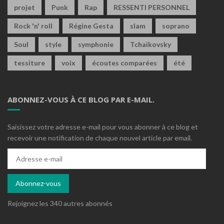
projet
Punk
Rap
RESSENTI PERSONNEL
Rock 'n' roll
Régine Gesta
slam
soprano
Soul
style
symphonie
Tchaïkovsky
tessiture
voix
écoutes comparées
été
ABONNEZ-VOUS À CE BLOG PAR E-MAIL.
Saisissez votre adresse e-mail pour vous abonner à ce blog et
recevoir une notification de chaque nouvel article par email.
Adresse
e-
mail
Abonnez-vous
Rejoignez les 340 autres abonnés