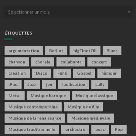
Archives
ÉTIQUETTES
argumentation
Berlioz
bigFloetOli
Blues
chanson
chorale
collaborer
concert
création
Disco
Funk
Gospel
humour
iPad
Jazz
jeu
ludification
Lully
Metal
Musique baroque
Musique classique
Musique contemporaine
Musique de film
Musique de la renaissance
Musique médiévale
Musique traditionnelle
orchestre
peac
Pop