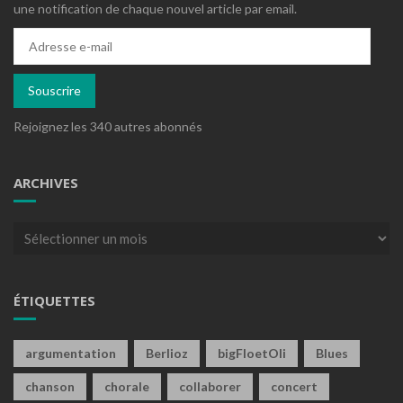
une notification de chaque nouvel article par email.
Adresse
e-
mail
Souscrire
Rejoignez les 340 autres abonnés
ARCHIVES
Archives
ÉTIQUETTES
argumentation
Berlioz
bigFloetOli
Blues
chanson
chorale
collaborer
concert