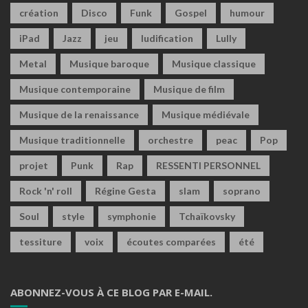
création
Disco
Funk
Gospel
humour
iPad
Jazz
jeu
ludification
Lully
Metal
Musique baroque
Musique classique
Musique contemporaine
Musique de film
Musique de la renaissance
Musique médiévale
Musique traditionnelle
orchestre
peac
Pop
projet
Punk
Rap
RESSENTI PERSONNEL
Rock 'n' roll
Régine Gesta
slam
soprano
Soul
style
symphonie
Tchaïkovsky
tessiture
voix
écoutes comparées
été
ABONNEZ-VOUS À CE BLOG PAR E-MAIL.