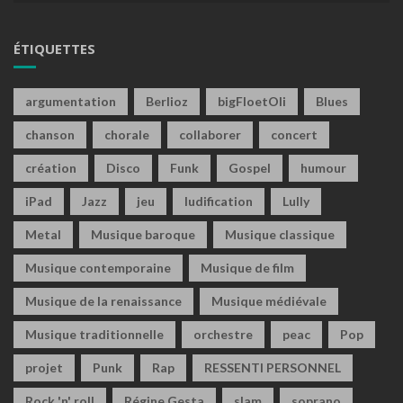
ÉTIQUETTES
argumentation
Berlioz
bigFloetOli
Blues
chanson
chorale
collaborer
concert
création
Disco
Funk
Gospel
humour
iPad
Jazz
jeu
ludification
Lully
Metal
Musique baroque
Musique classique
Musique contemporaine
Musique de film
Musique de la renaissance
Musique médiévale
Musique traditionnelle
orchestre
peac
Pop
projet
Punk
Rap
RESSENTI PERSONNEL
Rock 'n' roll
Régine Gesta
slam
soprano