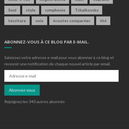
Soul
style
symphonie
Tchaïkovsky
tessiture
voix
écoutes comparées
été
ABONNEZ-VOUS À CE BLOG PAR E-MAIL.
Saisissez votre adresse e-mail pour vous abonner à ce blog et
recevoir une notification de chaque nouvel article par email.
Adresse
e-
mail
Abonnez-vous
Rejoignez les 340 autres abonnés