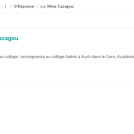
/
0 Réponse
/
par
Mme Cazagou
azagou
au collège ! enseignante au collège Salinis à Auch dans le Gers, Académi