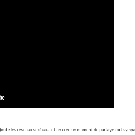
joute les réseaux sociaux… et on crée un moment de partage fort sympa