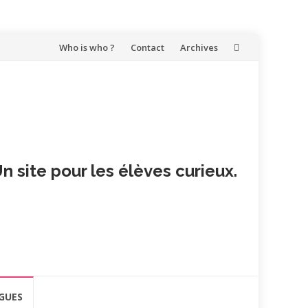
Aller
Who is who ?
Contact
Archives
au
contenu
n site pour les élèves curieux.
GUES