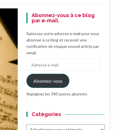
Abonnez-vous à ce blog
par e-mail.
Saisissez votre adresse e-mail pour vous
abonner à ce blog et recevoir une
notification de chaque nouvel article par
email.
Adresse
e-
mail
Abonnez-vous
Rejoignez les 340 autres abonnés
Catégories
Catégories