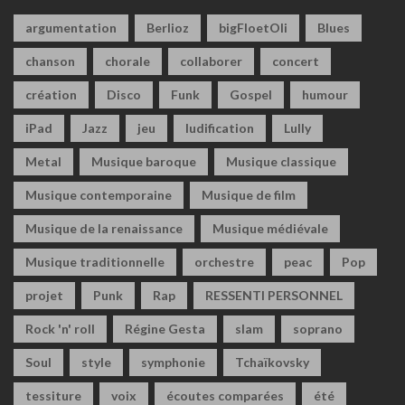
argumentation
Berlioz
bigFloetOli
Blues
chanson
chorale
collaborer
concert
création
Disco
Funk
Gospel
humour
iPad
Jazz
jeu
ludification
Lully
Metal
Musique baroque
Musique classique
Musique contemporaine
Musique de film
Musique de la renaissance
Musique médiévale
Musique traditionnelle
orchestre
peac
Pop
projet
Punk
Rap
RESSENTI PERSONNEL
Rock 'n' roll
Régine Gesta
slam
soprano
Soul
style
symphonie
Tchaïkovsky
tessiture
voix
écoutes comparées
été