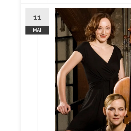
contenu
11
MAI