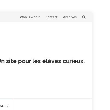
Aller
Who is who ?
Contact
Archives
au
contenu
n site pour les élèves curieux.
GUES