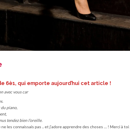
e
de 6è1, qui emporte aujourd’hui cet article !
lon avec vous car
s.
t du piano,
ent,
s tendez bien l’oreille.
 je ne les connaissais pas .. et j’adore apprendre des choses … ! Merci à toi