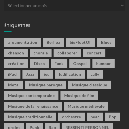
Archives
ÉTIQUETTES
argumentation
Berlioz
bigFloetOli
Blues
chanson
chorale
collaborer
concert
création
Disco
Funk
Gospel
humour
iPad
Jazz
jeu
ludification
Lully
Metal
Musique baroque
Musique classique
Musique contemporaine
Musique de film
Musique de la renaissance
Musique médiévale
Musique traditionnelle
orchestre
peac
Pop
projet
Punk
Rap
RESSENTI PERSONNEL