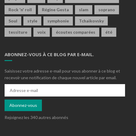
Rock 'n' roll
Régine Gesta
slam
soprano
Soul
style
symphonie
Tchaïkovsky
tessiture
voix
écoutes comparées
été
ABONNEZ-VOUS À CE BLOG PAR E-MAIL.
Saisissez votre adresse e-mail pour vous abonner à ce blog et
recevoir une notification de chaque nouvel article par email.
Adresse
e-
mail
Abonnez-vous
Rejoignez les 340 autres abonnés