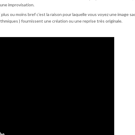
 une improvisation.
plus ou moins bref c’est la raison pour laquelle vous voyez une image s
thmiques ) fournissent une création ou une reprise très originale.