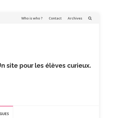
Aller
Who is who ?
Contact
Archives
au
contenu
n site pour les élèves curieux.
GUES