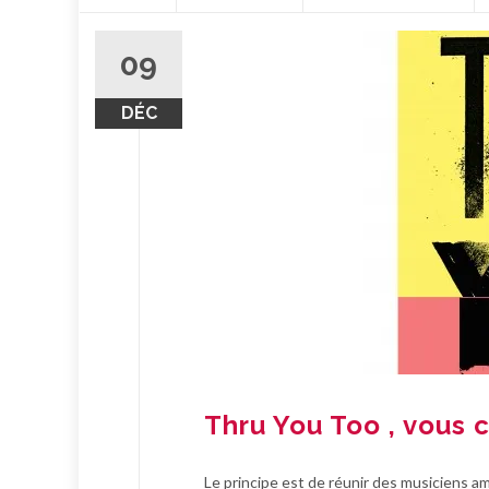
contenu
09
DÉC
Thru You Too , vous 
Le principe est de réunir des musiciens a