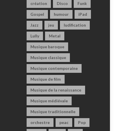
création
Disco
Funk
Gospel
humour
iPad
Jazz
jeu
ludification
Lully
Metal
Musique baroque
Musique classique
Musique contemporaine
Musique de film
Musique de la renaissance
Musique médiévale
Musique traditionnelle
orchestre
peac
Pop