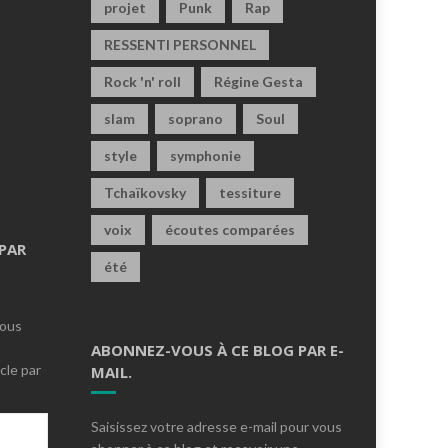
projet
Punk
Rap
RESSENTI PERSONNEL
Rock 'n' roll
Régine Gesta
slam
soprano
Soul
style
symphonie
Tchaïkovsky
tessiture
voix
écoutes comparées
PAR
été
vous
ABONNEZ-VOUS À CE BLOG PAR E-
cle par
MAIL.
Saisissez votre adresse e-mail pour vous