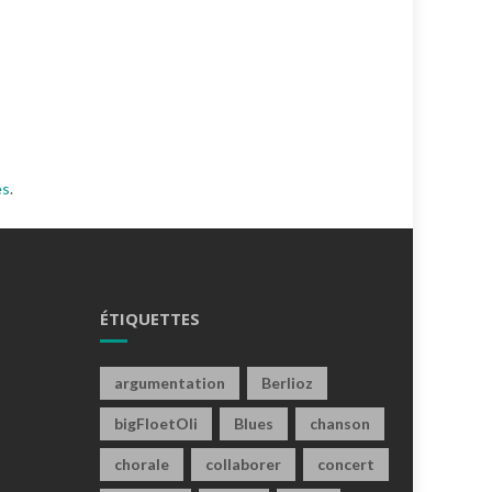
es
.
ÉTIQUETTES
argumentation
Berlioz
bigFloetOli
Blues
chanson
chorale
collaborer
concert