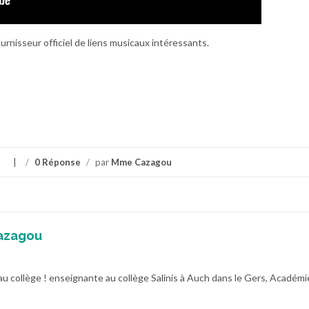
urnisseur officiel de liens musicaux intéressants.
s
/
0 Réponse
/
par
Mme Cazagou
azagou
au collège ! enseignante au collège Salinis à Auch dans le Gers, Académi