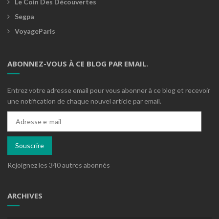
Le Coin Des Découvertes
Segpa
VoyageParis
ABONNEZ-VOUS À CE BLOG PAR EMAIL.
Entrez votre adresse email pour vous abonner à ce blog et recevoir
une notification de chaque nouvel article par email.
Adresse
e-
mail
Souscrire
Rejoignez les 340 autres abonnés
ARCHIVES