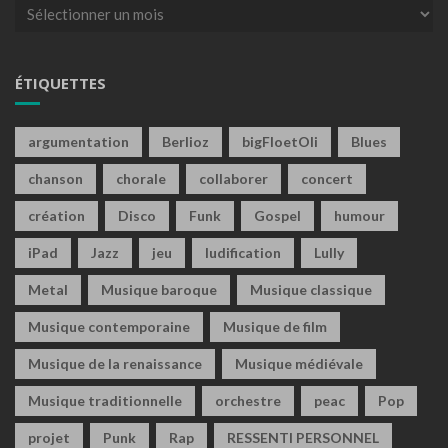
Archives
ÉTIQUETTES
argumentation
Berlioz
bigFloetOli
Blues
chanson
chorale
collaborer
concert
création
Disco
Funk
Gospel
humour
iPad
Jazz
jeu
ludification
Lully
Metal
Musique baroque
Musique classique
Musique contemporaine
Musique de film
Musique de la renaissance
Musique médiévale
Musique traditionnelle
orchestre
peac
Pop
projet
Punk
Rap
RESSENTI PERSONNEL