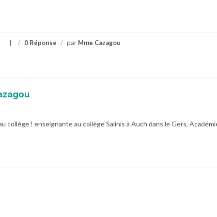
s
/
0 Réponse
/
par
Mme Cazagou
azagou
au collège ! enseignante au collège Salinis à Auch dans le Gers, Académi