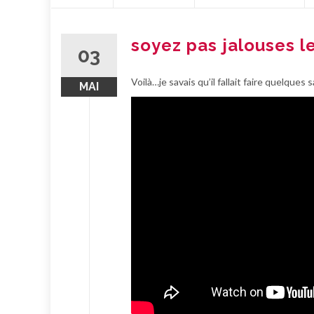
contenu
soyez pas jalouses le
03
Voilà…je savais qu’il fallait faire quelques
MAI