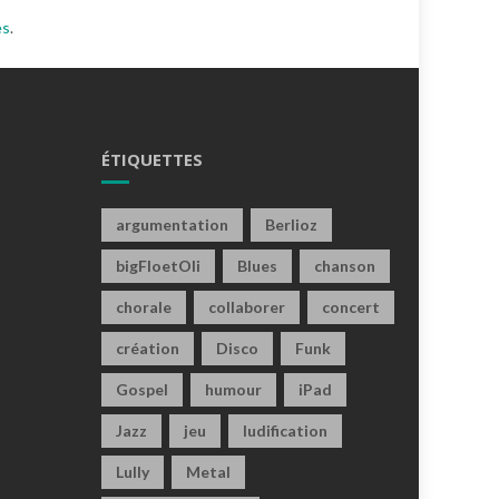
es
.
ÉTIQUETTES
argumentation
Berlioz
bigFloetOli
Blues
chanson
chorale
collaborer
concert
création
Disco
Funk
Gospel
humour
iPad
Jazz
jeu
ludification
Lully
Metal