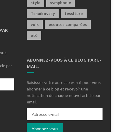
style
symphonie
Tchaïkovsky
tessiture
voix
écoutes comparées
PAR
été
vous
ABONNEZ-VOUS À CE BLOG PAR E-
cle par
MAIL.
Saisissez votre adresse e-mail pour vous
abonner à ce blog et recevoir une
notification de chaque nouvel article par
email.
s
Adresse
e-
mail
Abonnez-vous