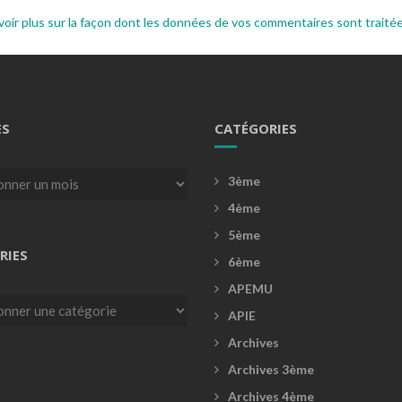
voir plus sur la façon dont les données de vos commentaires sont traité
ES
CATÉGORIES
3ème
4ème
5ème
RIES
6ème
APEMU
es
APIE
Archives
Archives 3ème
Archives 4ème