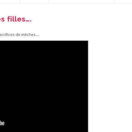
s filles….
 sacrifices de mèches….