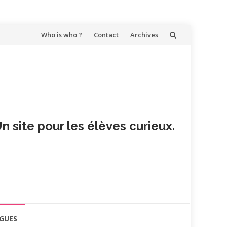
Aller
Who is who ?
Contact
Archives
au
contenu
n site pour les élèves curieux.
GUES