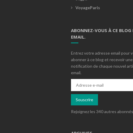
VoyageParis
ABONNEZ-VOUS À CE BLOG 
EMAIL.
Entrez votre adresse email pour 
abonner à ce blog et recevoir une
notification de chaque nouvel arti
email.
Adresse
e-
mail
Souscrire
Rejoignez les 340 autres abonné
ARCHIVES