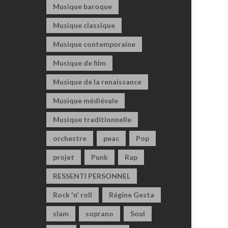
Musique baroque
Musique classique
Musique contemporaine
Musique de film
Musique de la renaissance
Musique médiévale
Musique traditionnelle
orchestre
peac
Pop
projet
Punk
Rap
RESSENTI PERSONNEL
Rock 'n' roll
Régine Gesta
slam
soprano
Soul