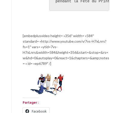
pendant la Fête du Printe
[embedplusvideo height= »356″ width= »584″
standard= »http://www.youtube.com/v/7vs-H7xLnrs?
fs=1″ vars= »ytid=7vs-
H7xLnrs&width=584&height=356&start=&stop=&rs=
w&hd=0&autoplay=0&react=1&chapters=&amp;notes
= » id= »ep6789″ /]
Partager :
Facebook