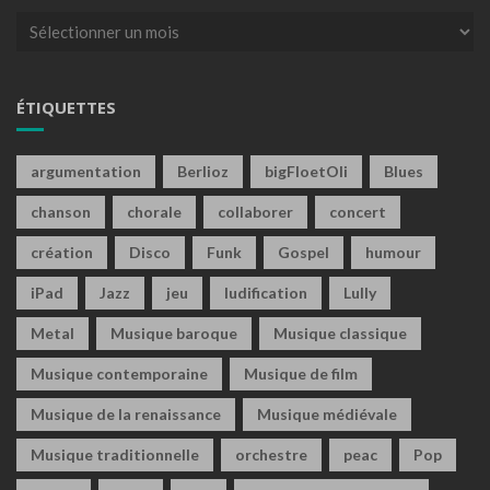
Archives
ÉTIQUETTES
argumentation
Berlioz
bigFloetOli
Blues
chanson
chorale
collaborer
concert
création
Disco
Funk
Gospel
humour
iPad
Jazz
jeu
ludification
Lully
Metal
Musique baroque
Musique classique
Musique contemporaine
Musique de film
Musique de la renaissance
Musique médiévale
Musique traditionnelle
orchestre
peac
Pop