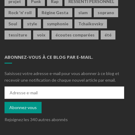
projet
Punk
Rap
RESSENTI PERSONNEL
Rock 'n' roll
Régine Gesta
slam
soprano
Soul
style
symphonie
Tchaïkovsky
tessiture
voix
écoutes comparées
été
ABONNEZ-VOUS À CE BLOG PAR E-MAIL.
Saisissez votre adresse e-mail pour vous abonner à ce blog et
recevoir une notification de chaque nouvel article par email.
Adresse
e-
mail
Abonnez-vous
Rejoignez les 340 autres abonnés