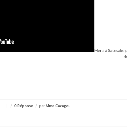
Merci à Satesake 
d
s
/
0 Réponse
/
par
Mme Cazagou