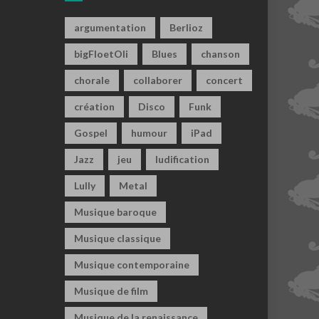
argumentation
Berlioz
bigFloetOli
Blues
chanson
chorale
collaborer
concert
création
Disco
Funk
Gospel
humour
iPad
Jazz
jeu
ludification
Lully
Metal
Musique baroque
Musique classique
Musique contemporaine
Musique de film
Musique de la renaissance