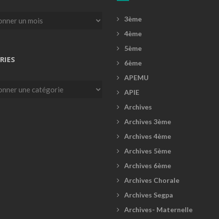
3ème
4ème
5ème
RIES
6ème
APEMU
es
APIE
Archives
Archives 3ème
Archives 4ème
Archives 5ème
Archives 6ème
Archives Chorale
Archives Segpa
Archives- Maternelle