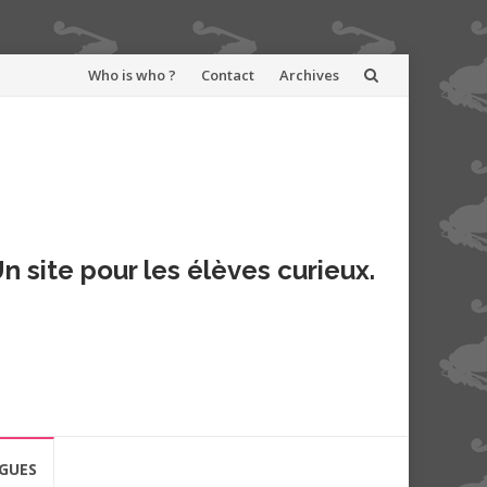
Aller
Who is who ?
Contact
Archives
au
contenu
n site pour les élèves curieux.
GUES