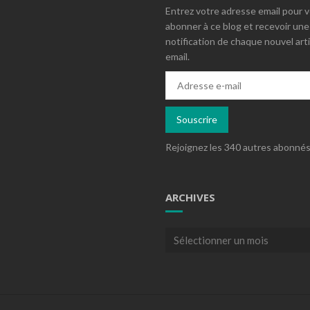
Entrez votre adresse email pour 
abonner à ce blog et recevoir une
notification de chaque nouvel arti
email.
Adresse
e-
mail
Souscrire
Rejoignez les 340 autres abonné
ARCHIVES
Archives