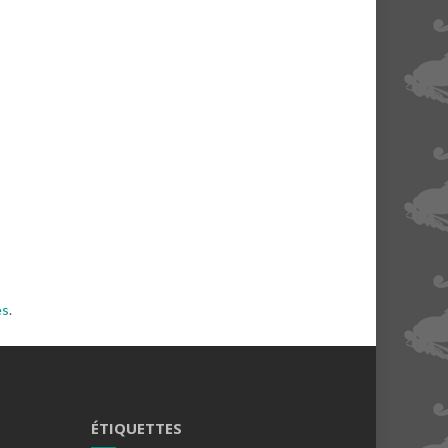
es
.
ÉTIQUETTES