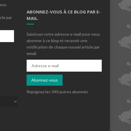
vous
ABONNEZ-VOUS À CE BLOG PAR E-
cle par
MAIL.
Saisissez votre adresse e-mail pour vous
abonner à ce blog et recevoir une
notification de chaque nouvel article par
email.
s
Adresse
e-
mail
Abonnez-vous
Rejoignez les 340 autres abonnés