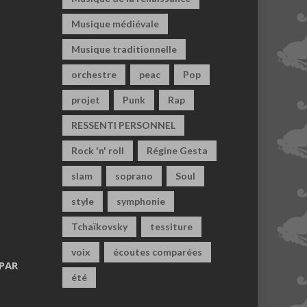
Musique médiévale
Musique traditionnelle
orchestre
peac
Pop
projet
Punk
Rap
RESSENTI PERSONNEL
Rock 'n' roll
Régine Gesta
slam
soprano
Soul
style
symphonie
Tchaïkovsky
tessiture
voix
écoutes comparées
PAR
été