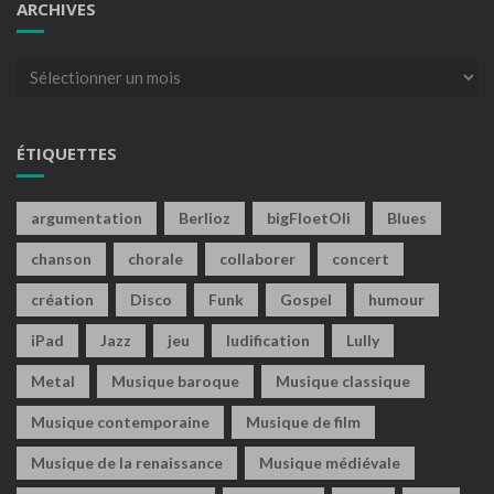
ARCHIVES
Archives
ÉTIQUETTES
argumentation
Berlioz
bigFloetOli
Blues
chanson
chorale
collaborer
concert
création
Disco
Funk
Gospel
humour
iPad
Jazz
jeu
ludification
Lully
Metal
Musique baroque
Musique classique
Musique contemporaine
Musique de film
Musique de la renaissance
Musique médiévale