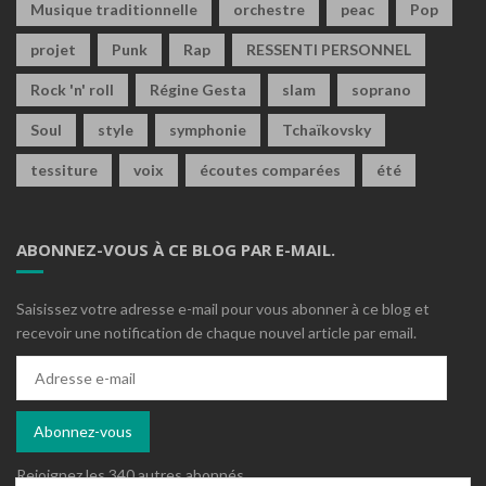
Musique traditionnelle
orchestre
peac
Pop
projet
Punk
Rap
RESSENTI PERSONNEL
Rock 'n' roll
Régine Gesta
slam
soprano
Soul
style
symphonie
Tchaïkovsky
tessiture
voix
écoutes comparées
été
ABONNEZ-VOUS À CE BLOG PAR E-MAIL.
Saisissez votre adresse e-mail pour vous abonner à ce blog et
recevoir une notification de chaque nouvel article par email.
Adresse
e-
mail
Abonnez-vous
Rejoignez les 340 autres abonnés