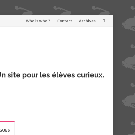
Aller
Who is who ?
Contact
Archives
au
contenu
n site pour les élèves curieux.
GUES