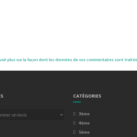
voir plus sur la façon dont les données de vos commentaires sont traité
ES
CATÉGORIES
3ème
4ème
5ème