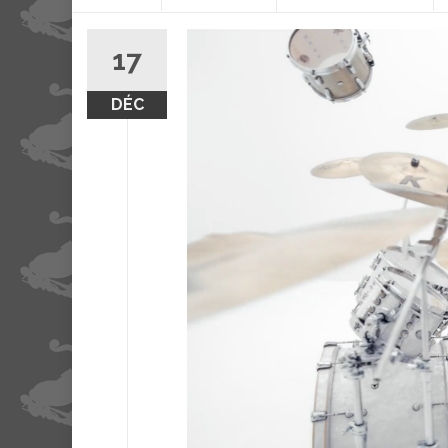
contenu
17
DÉC