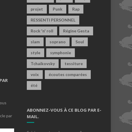
projet
Punk
Rap
RESSENTI PERSONNEL
Rock 'n' roll
Régine Gesta
slam
soprano
Soul
style
symphonie
Tchaïkovsky
tessiture
voix
écoutes comparées
PAR
été
vous
ABONNEZ-VOUS À CE BLOG PAR E-
cle par
MAIL.