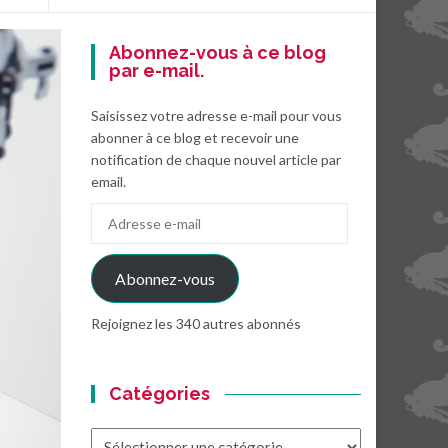
Abonnez-vous à ce blog
par e-mail.
Saisissez votre adresse e-mail pour vous
abonner à ce blog et recevoir une
notification de chaque nouvel article par
email.
Adresse
e-
mail
Abonnez-vous
Rejoignez les 340 autres abonnés
Catégories
Catégories