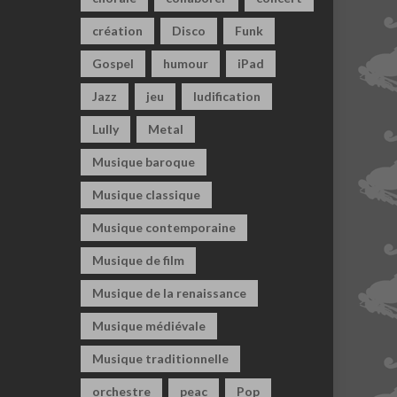
création
Disco
Funk
Gospel
humour
iPad
Jazz
jeu
ludification
Lully
Metal
Musique baroque
Musique classique
Musique contemporaine
Musique de film
Musique de la renaissance
Musique médiévale
Musique traditionnelle
orchestre
peac
Pop