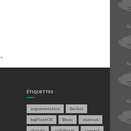
es
.
ÉTIQUETTES
argumentation
Berlioz
bigFloetOli
Blues
chanson
chorale
collaborer
concert