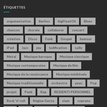
ÉTIQUETTES
argumentation
Berlioz
bigFloetOli
Blues
chanson
chorale
collaborer
concert
création
Disco
Funk
Gospel
humour
iPad
Jazz
jeu
ludification
Lully
Metal
Musique baroque
Musique classique
Musique contemporaine
Musique de film
Musique de la renaissance
Musique médiévale
Musique traditionnelle
orchestre
peac
Pop
projet
Punk
Rap
RESSENTI PERSONNEL
Rock 'n' roll
Régine Gesta
slam
soprano