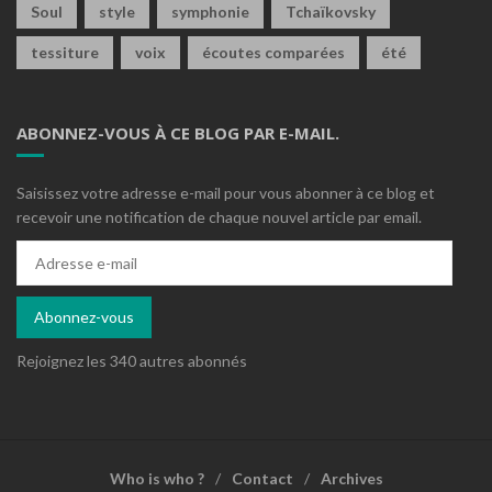
Soul
style
symphonie
Tchaïkovsky
tessiture
voix
écoutes comparées
été
ABONNEZ-VOUS À CE BLOG PAR E-MAIL.
Saisissez votre adresse e-mail pour vous abonner à ce blog et
recevoir une notification de chaque nouvel article par email.
Adresse
e-
mail
Abonnez-vous
Rejoignez les 340 autres abonnés
Who is who ?
Contact
Archives