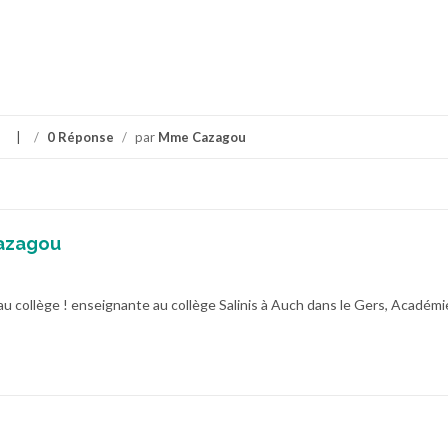
/
0 Réponse
/
par
Mme Cazagou
azagou
au collège ! enseignante au collège Salinis à Auch dans le Gers, Académi