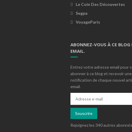
Le Coin Des Découvertes
Segpa
VoyageParis
ABONNEZ-VOUS À CE BLOG 
EMAIL.
Entrez votre adresse email pour 
abonner à ce blog et recevoir une
notification de chaque nouvel arti
email.
Adresse
e-
mail
Souscrire
Rejoignez les 340 autres abonné