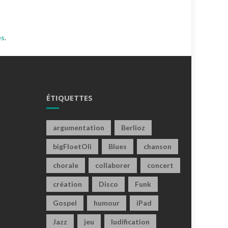
es
.
ÉTIQUETTES
argumentation
Berlioz
bigFloetOli
Blues
chanson
chorale
collaborer
concert
création
Disco
Funk
Gospel
humour
iPad
Jazz
jeu
ludification