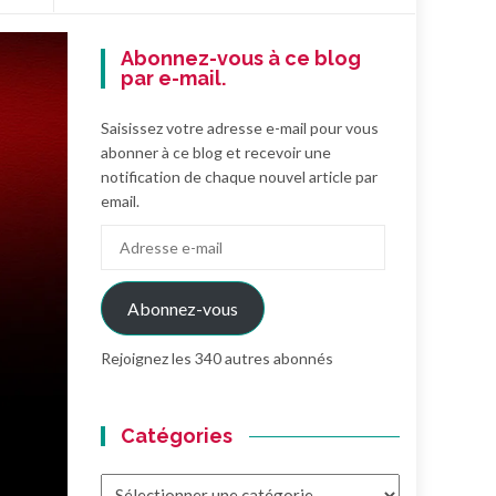
Abonnez-vous à ce blog
par e-mail.
Saisissez votre adresse e-mail pour vous
abonner à ce blog et recevoir une
notification de chaque nouvel article par
email.
Adresse
e-
mail
Abonnez-vous
Rejoignez les 340 autres abonnés
Catégories
Catégories