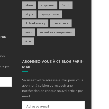
slam
soprano
Soul
style
symphonie
Tchaïkovsky
tessiture
voix
écoutes comparées
PAR
été
vous
ABONNEZ-VOUS À CE BLOG PAR E-
cle par
MAIL.
Saisissez votre adresse e-mail pour vous
abonner à ce blog et recevoir une
notification de chaque nouvel article par
email.
s
Adresse
e-