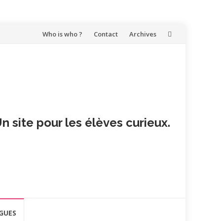
Aller
Who is who ?
Contact
Archives
au
contenu
n site pour les élèves curieux.
GUES