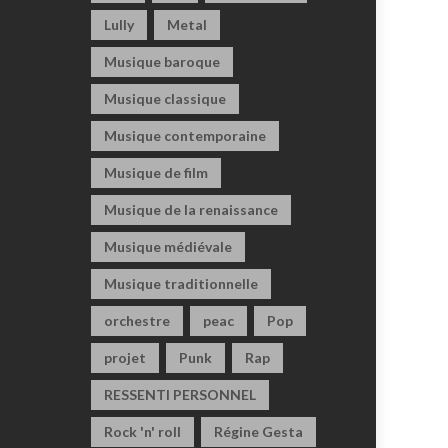
Lully
Metal
Musique baroque
Musique classique
Musique contemporaine
Musique de film
Musique de la renaissance
Musique médiévale
Musique traditionnelle
orchestre
peac
Pop
projet
Punk
Rap
RESSENTI PERSONNEL
Rock 'n' roll
Régine Gesta