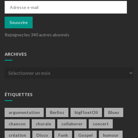
Adresse
e-
mail
Souscrire
Rejoignez les 340 autres abonnés
ARCHIVES
Archives
ÉTIQUETTES
argumentation
Berlioz
bigFloetOli
Blues
chanson
chorale
collaborer
concert
création
Disco
Funk
Gospel
humour