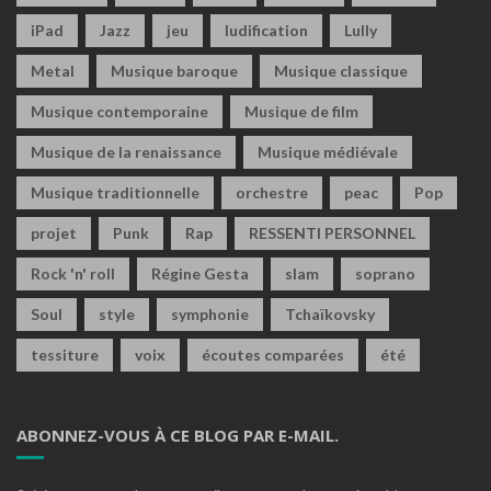
iPad
Jazz
jeu
ludification
Lully
Metal
Musique baroque
Musique classique
Musique contemporaine
Musique de film
Musique de la renaissance
Musique médiévale
Musique traditionnelle
orchestre
peac
Pop
projet
Punk
Rap
RESSENTI PERSONNEL
Rock 'n' roll
Régine Gesta
slam
soprano
Soul
style
symphonie
Tchaïkovsky
tessiture
voix
écoutes comparées
été
ABONNEZ-VOUS À CE BLOG PAR E-MAIL.